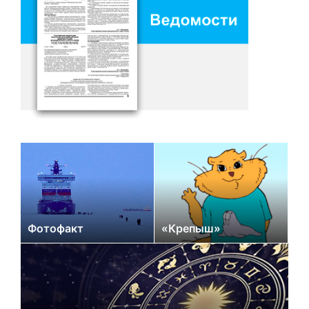
Фотофакт
«Крепыш»