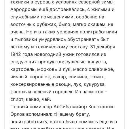
техники в суровых условиях северной зимы.
Аэродромы ещё достраивались, с жилыми и
служебными помещениями, особенно на
восточных рубежах, было, мягко скажем, не
очень. Но и в таких условиях политработники
и тыловики умудрялись обустраивать быт
лётному и техническому составу. 31 декабря
1942 года новогодний ужин готовился из
следующих продуктов: сушёные капуста,
картофель, морковь и лук, масло сливочное,
яичный порошок, сахар, свинина, томат,
консервированные овощи, лук, кукуруза,
фасоль и зелёный горошек. Из напитков –
спирт, какао, чай.
Первый комиссар АлСиба майор Константин
Орлов вспоминал: «Нашему брату,
политработнику, важно было помнить ещё и о
том, что не хлебом единым жив человек. И в