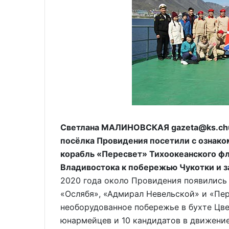
Светлана МАЛИНОВСКАЯ gazeta@ks.chu
посёлка Провидения посетили с ознак
корабль «Пересвет» Тихоокеанского фл
Владивостока к побережью Чукотки и з
2020 года около Провидения появились
«Ослябя», «Адмирал Невельской» и «Пе
необорудованное побережье в бухте Цвет
юнармейцев и 10 кандидатов в движени