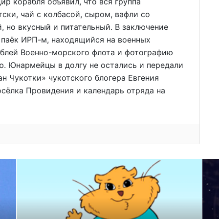
р корабля объявил, что вся группа
ски, чай с колбасой, сыром, вафли со
, но вкусный и питательный. В заключение
паёк ИРП-м, находящийся на военных
аблей Военно-морского флота и фотографию
ю. Юнармейцы в долгу не остались и передали
ан Чукотки» чукотского блогера Евгения
сёлка Провидения и календарь отряда на