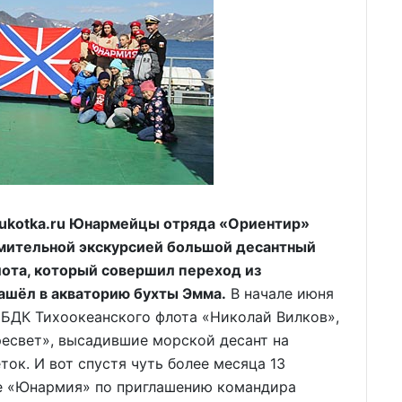
kotka.ru Юнармейцы отряда «Ориентир»
омительной экскурсией большой десантный
ота, который совершил переход из
ашёл в акваторию бухты Эмма.
В начале июня
 БДК Тихоокеанского флота «Николай Вилков»,
ресвет», высадившие морской десант на
ок. И вот спустя чуть более месяца 13
е «Юнармия» по приглашению командира