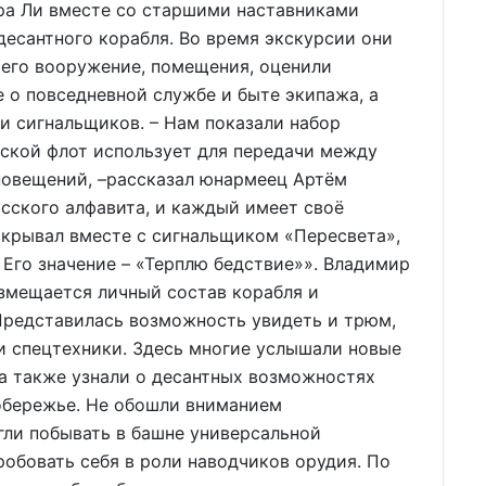
мира Ли вместе со старшими наставниками
десантного корабля. Во время экскурсии они
 его вооружение, помещения, оценили
 о повседневной службе и быте экипажа, а
и сигнальщиков. – Нам показали набор
рской флот использует для передачи между
повещений, –рассказал юнармеец Артём
усского алфавита, и каждый имеет своё
аскрывал вместе с сигнальщиком «Пересвета»,
. Его значение – «Терплю бедствие»». Владимир
азмещается личный состав корабля и
 Представилась возможность увидеть и трюм,
и спецтехники. Здесь многие услышали новые
 а также узнали о десантных возможностях
побережье. Не обошли вниманием
ли побывать в башне универсальной
робовать себя в роли наводчиков орудия. По