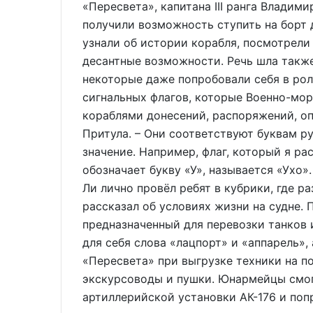
«Пересвета», капитана III ранга Влади
получили возможность ступить на борт 
узнали об истории корабля, посмотрели
десантные возможности. Речь шла также
некоторые даже попробовали себя в рол
сигнальных флагов, которые Военно-мо
кораблями донесений, распоряжений, о
Притула. – Они соответствуют буквам р
значение. Например, флаг, который я р
обозначает букву «У», называется «Ухо»
Ли лично провёл ребят в кубрики, где р
рассказал об условиях жизни на судне.
предназначенный для перевозки танков 
для себя слова «лацпорт» и «аппарель»,
«Пересвета» при выгрузке техники на 
экскурсоводы и пушки. Юнармейцы смог
артиллерийской установки АК-176 и поп