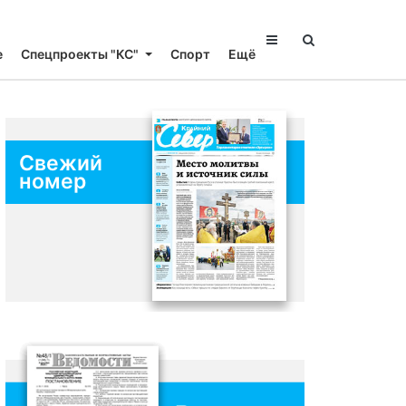
е
Спецпроекты "КС"
Спорт
Ещё
Свежий
номер