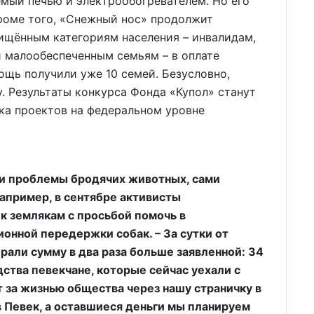
емый печью и электрообогревателем. Но его
Кроме того, «Снежный нос» продолжит
ищённым категориям населения – инвалидам,
и малообеспеченным семьям – в оплате
щь получили уже 10 семей. Безусловно,
у. Результаты конкурса Фонда «Купол» станут
нка проектов на федеральном уровне
ии проблемы бродячих животных, сами
апример, в сентябре активисты
к землякам с просьбой помочь в
онной передержки собак. – За сутки от
али сумму в два раза больше заявленной: 34
ства певекчане, которые сейчас уехали с
 за жизнью общества через нашу страничку в
 в Певек, а оставшиеся деньги мы планируем