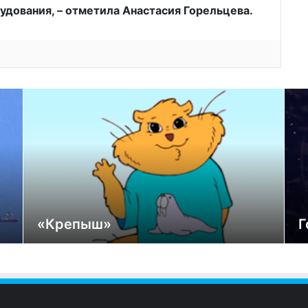
рудования, – отметила Анастасия Горельцева.
«Крепыш»
Г