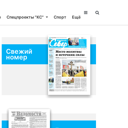
е
Спецпроекты "КС"
Спорт
Ещё
Свежий
номер