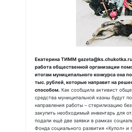
Екатерина ТИММ gazeta@ks.chukotka.r
работа общественной организации пом
итогам муниципального конкурса она п
тыс. рублей, которые направит на реш
способом.
Как сообщила активист общес
средства муниципальной казны будут п
направления работы – стерилизацию бе
закупить необходимый инвентарь для от
подали ещё две заявки в рамках социал
Фонда социального развития «Купол» и Ф