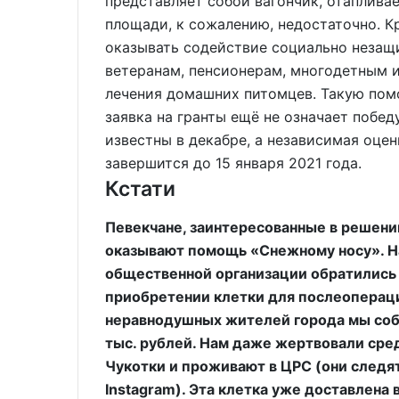
представляет собой вагончик, отаплива
площади, к сожалению, недостаточно. 
оказывать содействие социально незащ
ветеранам, пенсионерам, многодетным 
лечения домашних питомцев. Такую помо
заявка на гранты ещё не означает побед
известны в декабре, а независимая оце
завершится до 15 января 2021 года.
Кстати
Певекчане, заинтересованные в решен
оказывают помощь «Снежному носу». Н
общественной организации обратились 
приобретении клетки для послеопераци
неравнодушных жителей города мы собр
тыс. рублей. Нам даже жертвовали сред
Чукотки и проживают в ЦРС (они следят
Instagram). Эта клетка уже доставлена