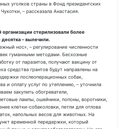
азных уголков страны в Фонд президентских
 Чукотки, – рассказала Анастасия.
й организации стерилизовали более
 десятка – вылечили.
ежный нос», – регулирование численности
евек гуманными методами. Бесхозные
ботку от паразитов, получают вакцину от
еха средства грантов будут направлены на
редержки послеоперационных собак,
а и оплату услуг по утеплению, – уточнила
ываем закупить обогреватели,
етовые лампы, ошейники, попоны, воротники,
ение клетки-собаколовки, петли для отлова
аток, напольных весов для животных. На
пункт временной передержки, который