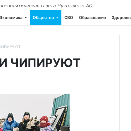
о–политическая газета Чукотского АО
Экономика
Общество
СВО
Образование
Здоровь
 ЧИПИРУЮТ
 И ЧИПИРУЮТ