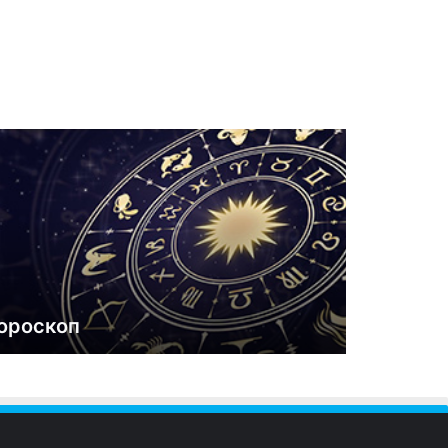
ороскоп