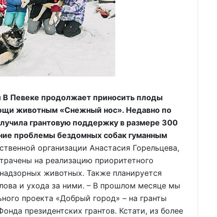
u В Певеке продолжает приносить плоды
ощи животным «Снежный нос». Недавно по
олучила грантовую поддержку в размере 300
ение проблемы бездомных собак гуманным
твенной организации Анастасия Горельцева,
отрачены на реализацию приоритетного
знадзорных животных. Также планируется
лова и ухода за ними. – В прошлом месяце мы
ьного проекта «Добрый город» – на гранты
онда президентских грантов. Кстати, из более