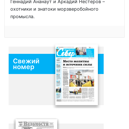
Геннадий Ананаут и Аркадий Нестеров –
охотники и знатоки морзверобойного
промысла.
Свежий
номер