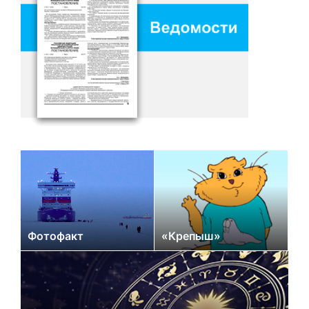
Фотофакт
«Крепыш»