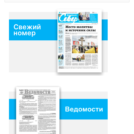
Свежий
номер