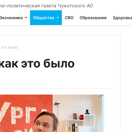
о–политическая газета Чукотского АО
Экономика
Общество
СВО
Образование
Здоровь
 это было
как это было