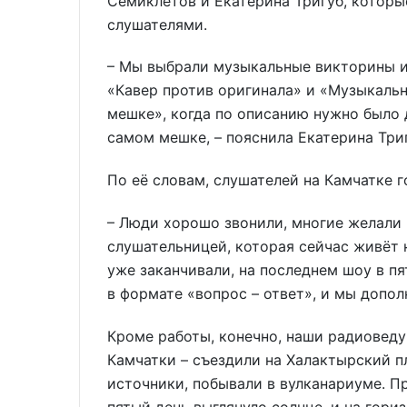
Семиклетов и Екатерина Тригуб, которы
слушателями.
– Мы выбрали музыкальные викторины и 
«Кавер против оригинала» и «Музыкальн
мешке», когда по описанию нужно было 
самом мешке, – пояснила Екатерина Триг
По её словам, слушателей на Камчатке г
– Люди хорошо звонили, многие желали 
слушательницей, которая сейчас живёт н
уже заканчивали, на последнем шоу в п
в формате «вопрос – ответ», и мы допол
Кроме работы, конечно, наши радиовед
Камчатки – съездили на Халактырский п
источники, побывали в вулканариуме. Пр
пятый день выглянуло солнце, и на гори