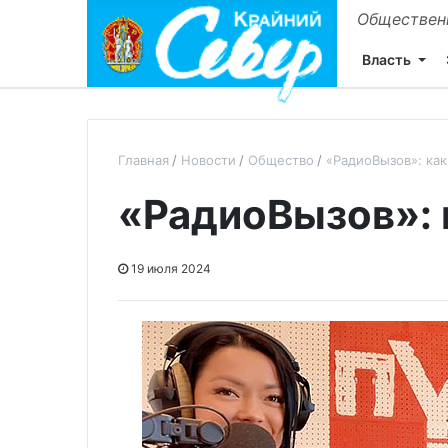
Общественн
Власть
Главная
Новости
Общество
«РадиоВызов»: как
«РадиоВызов»: 
19 июля 2024