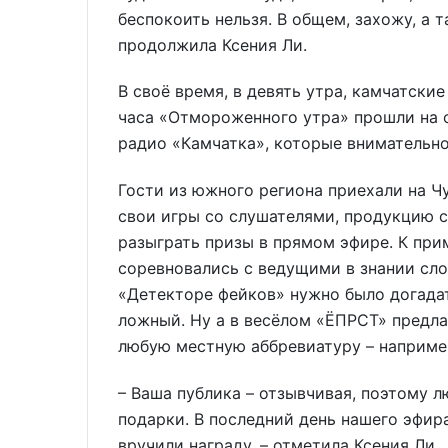
беспокоить нельзя. В общем, захожу, а 
продолжила Ксения Ли.
В своё время, в девять утра, камчатски
часа «Отмороженного утра» прошли на 
радио «Камчатка», которые внимательн
Гости из южного региона приехали на Ч
свои игры со слушателями, продукцию с
разыграть призы в прямом эфире. К прим
соревновались с ведущими в знании сло
«Детекторе фейков» нужно было догада
ложный. Ну а в весёлом «ЁПРСТ» предл
любую местную аббревиатуру – наприме
– Ваша публика – отзывчивая, поэтому 
подарки. В последний день нашего эфир
вручили награду, – отметила Ксения Ли.