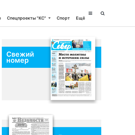
е
Спецпроекты "КС"
Спорт
Ещё
Свежий
номер