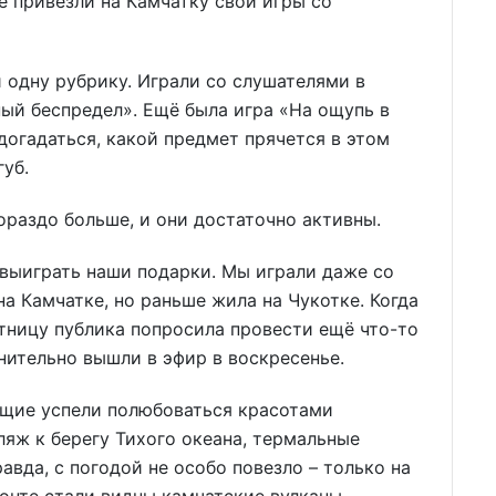
е привезли на Камчатку свои игры со
одну рубрику. Играли со слушателями в
ый беспредел». Ещё была игра «На ощупь в
догадаться, какой предмет прячется в этом
уб.
ораздо больше, и они достаточно активны.
выиграть наши подарки. Мы играли даже со
а Камчатке, но раньше жила на Чукотке. Когда
ятницу публика попросила провести ещё что-то
нительно вышли в эфир в воскресенье.
ущие успели полюбоваться красотами
ляж к берегу Тихого океана, термальные
авда, с погодой не особо повезло – только на
зонте стали видны камчатские вулканы.