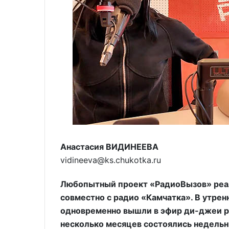
Анастасия ВИДИНЕЕВА
vidineeva@ks.chukotka.ru
Любопытный проект «РадиоВызов» реал
совместно с радио «Камчатка». В утре
одновременно вышли в эфир ди-джеи ра
несколько месяцев состоялись недельны