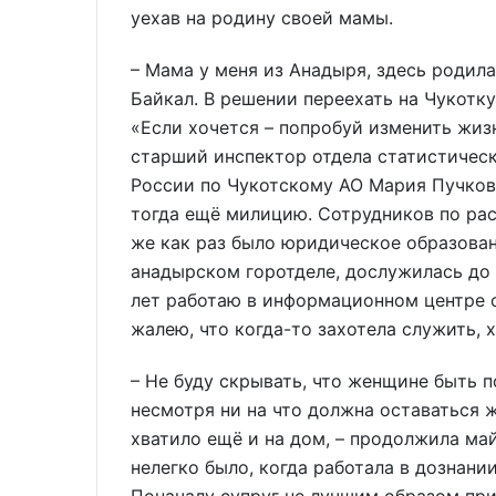
уехав на родину своей мамы.
– Мама у меня из Анадыря, здесь родила
Байкал. В решении переехать на Чукотку
«Если хочется – попробуй изменить жизн
старший инспектор отдела статистиче
России по Чукотскому АО Мария Пучкова
тогда ещё милицию. Сотрудников по рас
же как раз было юридическое образован
анадырском горотделе, дослужилась до 
лет работаю в информационном центре 
жалею, что когда-то захотела служить, 
– Не буду скрывать, что женщине быть 
несмотря ни на что должна оставаться ж
хватило ещё и на дом, – продолжила ма
нелегко было, когда работала в дознани
Поначалу супруг не лучшим образом при