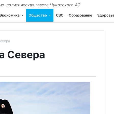
о–политическая газета Чукотского АО
Экономика
Общество
СВО
Образование
Здоровь
Севера
а Севера