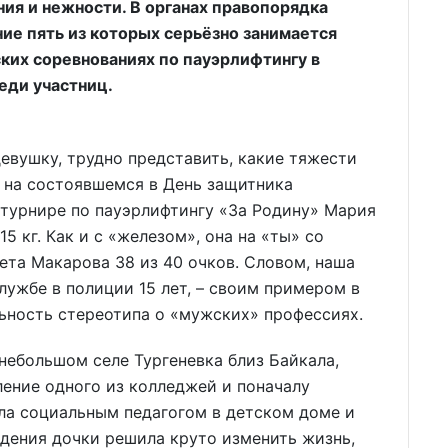
ия и нежности. В органах правопорядка
ние пять из которых серьёзно занимается
ких соревнованиях по пауэрлифтингу в
еди участниц.
девушку, трудно представить, какие тяжести
г на состоявшемся в День защитника
 турнире по пауэрлифтингу «За Родину» Мария
5 кг. Как и с «железом», она на «ты» со
та Макарова 38 из 40 очков. Словом, наша
лужбе в полиции 15 лет, – своим примером в
ьность стереотипа о «мужских» профессиях.
небольшом селе Тургеневка близ Байкала,
ение одного из колледжей и поначалу
ала социальным педагогом в детском доме и
дения дочки решила круто изменить жизнь,