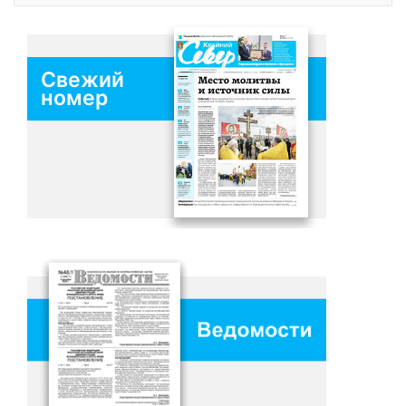
Свежий
номер