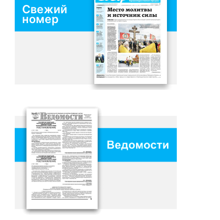
Свежий
номер