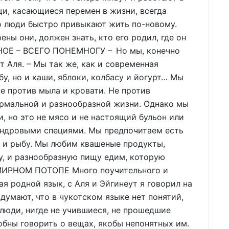
щи, касающиеся перемен в жизни, всегда
Но люди быстро привыкают жить по-новому.
ны они, должен знать, кто его родил, где он
ЕНОЕ – ВСЕГО ПОНЕМНОГУ – Но мы, конечно
т Аля. – Мы так же, как и современная
у, но и каши, яблоки, колбасу и йогурт… Мы
е против мыла и кровати. Не против
ормальной и разнообразной жизни. Однако мы
, но это не мясо и не настоящий бульон или
тундровыми специями. Мы предпочитаем есть
ну и рыбу. Мы любим квашеные продукты,
у, и разнообразную пищу едим, которую
МИРНОМ ПОТОПЕ Много поучительного и
ая родной язык, с Аля и Эйгинеут я говорил на
думают, что в чукотском языке нет понятий,
 люди, нигде не учившиеся, не прошедшие
обны говорить о вещах, якобы непонятных им.