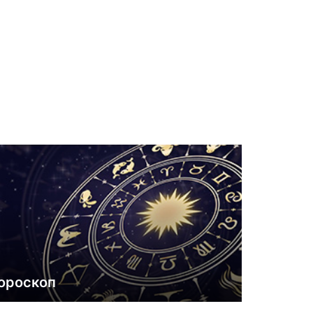
ороскоп