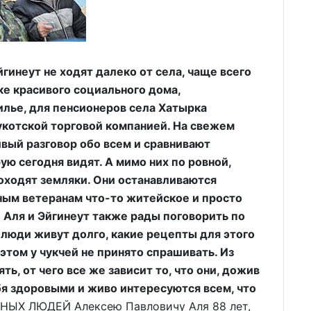
гинеут не ходят далеко от села, чаще всего
е красивого социального дома,
илье, для пенсионеров села Хатырка
укотской торговой компанией. На свежем
вый разговор обо всем и сравнивают
ую сегодня видят. А мимо них по ровной,
оходят земляки. Они останавливаются
нным ветеранам что-то житейское и просто
 Аля и Эйгинеут также рады поговорить по
люди живут долго, какие рецепты для этого
 этом у чукчей не принято спрашивать. Из
ть, от чего все же зависит то, что они, дожив
бя здоровыми и живо интересуются всем, что
Х ЛЮДЕЙ Алексею Павловичу Аля 88 лет,