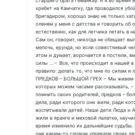
старшего брата Геманкау. А я во время 
хребет на Камчатку, где проводился убо
бригадиром, хорошо знаю не только хат
оленям у меня с детства и говорить об 
естественно, как для летчика летать в 
Сам он, говорит, никогда не обещает вып
мелочь, ерунда, но если совестливый че
этом и думает, ворочается в постели, в
силы … – Все, что происходит в нашей в
правило: делать то, что мне по силам и
ПРЕДКОВ – БОЛЬШОЙ ГРЕХ – Мы живем по
которых можем часами рассказывать, – 
помнить своих родителей, предков – бо
дела, ради которого они жили, ради кот
воспитывали детей. Наши дети Люда и Ал
жили в яранге и меховой палатке, научи
время изменило их дальнейшие судьбы. Б
они каким-то словом упрекали своих дет