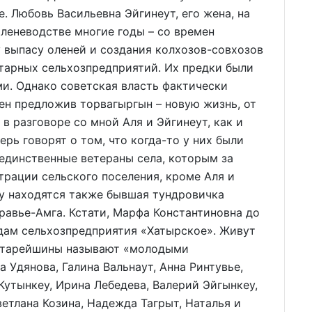
е. Любовь Васильевна Эйгинеут, его жена, на
оленеводстве многие годы – со времен
 выпасу оленей и создания колхозов-совхозов
тарных сельхозпредприятий. Их предки были
и. Однако советская власть фактически
мен предложив торвагыргын – новую жизнь, от
в разговоре со мной Аля и Эйгинеут, как и
ерь говорят о том, что когда-то у них были
 единственные ветераны села, которым за
трации сельского поселения, кроме Аля и
ту находятся также бывшая тундровичка
авье-Амга. Кстати, Марфа Константиновна до
одам сельхозпредприятия «Хатырское». Живут
и старейшины называют «молодыми
 Удянова, Галина Вальнаут, Анна Ринтувье,
Кутынкеу, Ирина Лебедева, Валерий Эйгынкеу,
етлана Козина, Надежда Тагрыт, Наталья и