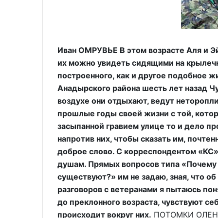
Иван ОМРУВЬЕ В этом возрасте Аля и Эй
их можно увидеть сидящими на крылечк
построенного, как и другое подобное ж
Анадырского района шесть лет назад Ч
воздухе они отдыхают, ведут неторопли
прошлые годы своей жизни с той, котор
засыпанной гравием улице то и дело пр
напротив них, чтобы сказать им, почте
доброе слово. С корреспондентом «КС»
душам. Прямых вопросов типа «Почему 
существуют?» им не задаю, зная, что об
разговоров с ветеранами я пытаюсь поня
до преклонного возраста, чувствуют се
происходит вокруг них.
ПОТОМКИ ОЛЕННЫ