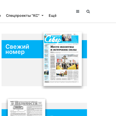
е
Спецпроекты "КС"
Ещё
Свежий
номер