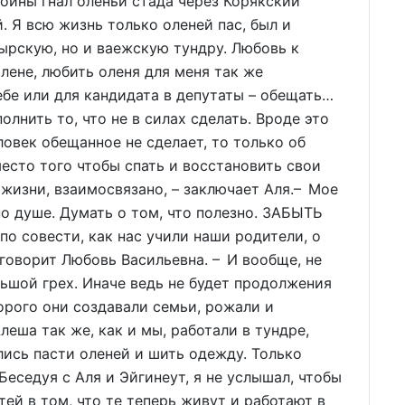
войны гнал оленьи стада через Корякский
й. Я всю жизнь только оленей пас, был и
ырскую, но и ваежскую тундру. Любовь к
олене, любить оленя для меня так же
небе или для кандидата в депутаты – обещать…
олнить то, что не в силах сделать. Вроде это
ловек обещанное не сделает, то только об
место того чтобы спать и восстановить свои
 жизни, взаимосвязано, – заключает Аля.– Мое
 по душе. Думать о том, что полезно. ЗАБЫТЬ
 совести, как нас учили наши родители, о
говорит Любовь Васильевна. – И вообще, не
льшой грех. Иначе ведь не будет продолжения
орого они создавали семьи, рожали и
еша так же, как и мы, работали в тундре,
лись пасти оленей и шить одежду. Только
еседуя с Аля и Эйгинеут, я не услышал, чтобы
ей в том, что те теперь живут и работают в