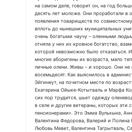
на самом деле, говорит он, на год больш
десять лет моложе. Они проработали в 
появления товариществ по совместному
вплоть до нынешних муниципальных уни
очень богатыми чаучу – оленными людьм
отняла у них их кровное богатство, вза
которой невозможно было отказаться. И 
многие аборигены их возраста, мало теп
личные олени. Живы – и хорошо. Они не
восемьдесят. Как выяснилось в админис
Эйгинеут, на почетном месте по возрас
Екатерина Ойыке-Котытваль и Марфа Кор
сих пор трудится, шьет одежду оленев
в селе и другие ветераны, которых эт
пенсионерами». Это Эмма Вулькынэ, Анна
Валентина Федорова, Валерий и Полина 
Любовь Мевет, Валентина Тагрытваль, Св