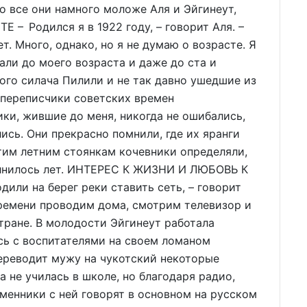
 все они намного моложе Аля и Эйгинеут,
– Родился я в 1922 году, – говорит Аля. –
ет. Много, однако, но я не думаю о возрасте. Я
ли до моего возраста и даже до ста и
ого силача Пилили и не так давно ушедшие из
т переписчики советских времен
ики, жившие до меня, никогда не ошибались,
ись. Они прекрасно помнили, где их яранги
тим летним стоянкам кочевники определяли,
олнилось лет. ИНТЕРЕС К ЖИЗНИ И ЛЮБОВЬ К
или на берег реки ставить сеть, – говорит
времени проводим дома, смотрим телевизор и
стране. В молодости Эйгинеут работала
сь с воспитателями на своем ломаном
переводит мужу на чукотский некоторые
 не училась в школе, но благодаря радио,
менники с ней говорят в основном на русском