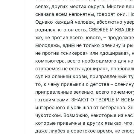
селах, других местах округа. Многие ве
сначала всем непонятны, говорят они. 
Однако каждый человек, абсолютно увере
родился, кто он есть. СВЕЖЕЕ И КВАШ
же, не против всего нового, – продолжае
молодежь, едим не только оленину и рыб
не против «сникерса» или «доширака», н
компьютера, всего необходимого для н
стараемся не есть «доширак», пробовали
суп из оленьей крови, приправленный 
то, к чему привыкли с детства – олени
приправленные зеленью, всего понемног
готовим сами. ЗНАЮТ О ТВОРЦЕ И ВСЕ
интересного я услышал от ветеранов. Зн
чукотском. Возможно, некоторые из нас 
которые привычны в других языках, что
даже ликбез в советское время, не спос