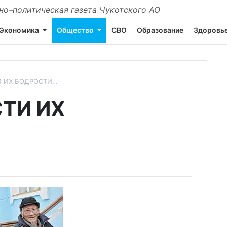
о–политическая газета Чукотского АО
Экономика
Общество
СВО
Образование
Здоровь
ТИ ИХ БОДРОСТИ…
СТИ ИХ