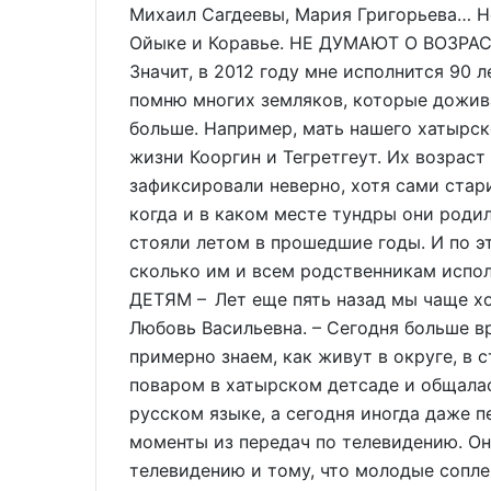
Михаил Сагдеевы, Мария Григорьева… Но
Ойыке и Коравье. НЕ ДУМАЮТ О ВОЗРАСТЕ 
Значит, в 2012 году мне исполнится 90 л
помню многих земляков, которые дожива
больше. Например, мать нашего хатырск
жизни Кооргин и Тегретгеут. Их возрас
зафиксировали неверно, хотя сами стар
когда и в каком месте тундры они родил
стояли летом в прошедшие годы. И по э
сколько им и всем родственникам исп
ДЕТЯМ – Лет еще пять назад мы чаще ход
Любовь Васильевна. – Сегодня больше 
примерно знаем, как живут в округе, в 
поваром в хатырском детсаде и общала
русском языке, а сегодня иногда даже 
моменты из передач по телевидению. Она
телевидению и тому, что молодые сопле