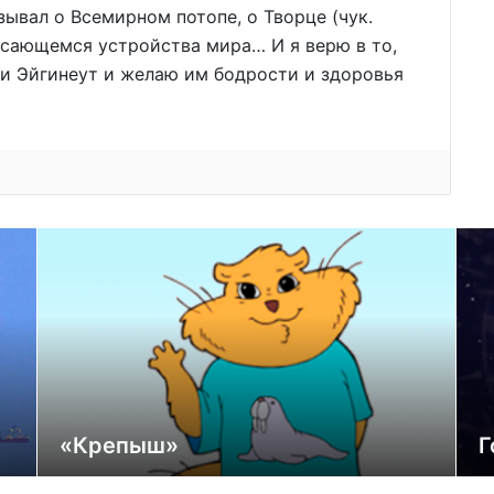
зывал о Всемирном потопе, о Творце (чук.
касающемся устройства мира… И я верю в то,
 и Эйгинеут и желаю им бодрости и здоровья
«Крепыш»
Г