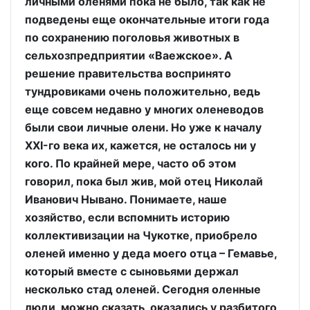
личными оленями пока не было, так как не
подведены еще окончательные итоги года
по сохранению поголовья животных в
сельхозпредприятии «Ваежское». А
решение правительства воспринято
тундровиками очень положительно, ведь
еще совсем недавно у многих оленеводов
были свои личные олени. Но уже к началу
XXI-го века их, кажется, не осталось ни у
кого. По крайней мере, часто об этом
говорил, пока был жив, мой отец Николай
Иванович Нывано. Понимаете, наше
хозяйство, если вспомнить историю
коллективизации на Чукотке, приобрело
оленей именно у деда моего отца – Гемавье,
который вместе с сыновьями держал
несколько стад оленей. Сегодня оленные
люди, можно сказать, оказались у разбитого