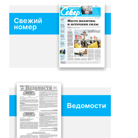
Свежий
номер