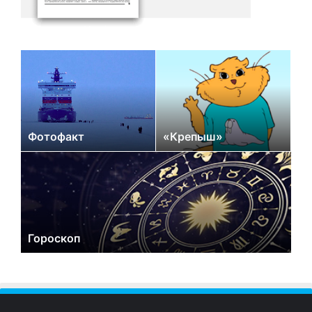
Фотофакт
«Крепыш»
Гороскоп