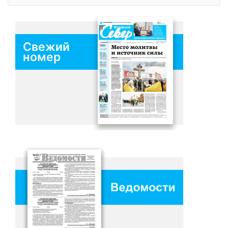
Свежий
номер