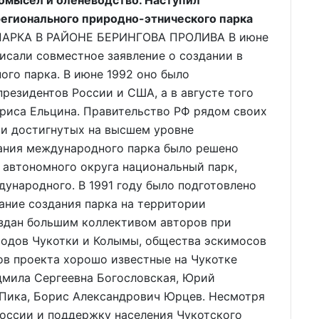
омысел и оленеводство. Наступил
регионального природно-этнического парка
РКА В РАЙОНЕ БЕРИНГОВА ПРОЛИВА В июне
исали совместное заявление о создании в
го парка. В июне 1992 оно было
езидентов России и США, а в августе того
риса Ельцина. Правительство РФ рядом своих
и достигнутых на высшем уровне
дания международного парка было решено
 автономного округа национальный парк,
ународного. В 1991 году было подготовлено
ание создания парка на территории
оздан большим коллективом авторов при
одов Чукотки и Колымы, общества эскимосов
ов проекта хорошо известные на Чукотке
дмила Сергеевна Богословская, Юрий
 Пика, Борис Александрович Юрцев. Несмотря
России и поддержку населения Чукотского