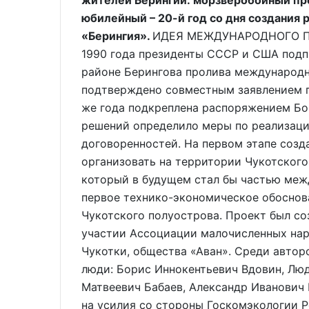
жителей Берингии: морзверобойный пр
юбилейный – 20-й год со дня создания 
«Берингия».
ИДЕЯ МЕЖДУНАРОДНОГО ПА
1990 года президенты СССР и США подп
районе Берингова пролива международно
подтверждено совместным заявлением пр
же года подкреплена распоряжением Бо
решений определило меры по реализаци
договоренностей. На первом этапе соз
организовать на территории Чукотского
который в будущем стал бы частью межд
первое технико-экономическое обоснов
Чукотского полуострова. Проект был с
участии Ассоциации малочисленных нар
Чукотки, общества «Аван». Среди автор
люди: Борис Иннокентьевич Вдовин, Лю
Матвеевич Бабаев, Александр Иванович
на усилия со стороны Госкомэкологии 