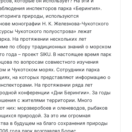
рсов, которые он использует? На эти и
аблюдения инспекторов парка «Берингия».
иторинга природы, используются
нове монографии Н. К. Железнова-Чукотского
сурсы Чукотского полуострова» лежат
рка. На протяжении нескольких лет
амме по сбору традиционных знаний о морском
о года – проект SIKU. В настоящее время парк
рцова по вопросам совместного изучения
овом и Чукотском морях. Сотрудники парка
циях, на которых представляют информацию о
инспекторами. На протяжении ряда лет
родной конференции «Дни Берингии». За годы
ошения с жителями территории. Много
т них: морзверобоев и оленеводов, рыбаков
ющихся природой. За это им огромная
тва в будущем на благо сохранения природы
006 года парк возглавлял Борис