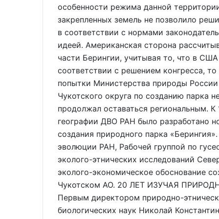
особенности режима данной территории.
закрепленных земель не позволило реш
в соответствии с нормами законодатель
идеей. Американская сторона рассчиты
части Берингии, учитывая то, что в СШ
соответствии с решением конгресса, то
попытки Министерства природы России 
Чукотского округа по созданию парка н
продолжал оставаться региональным. К
географии ДВО РАН было разработано н
создания природного парка «Берингия».
эволюции РАН, Рабочей группой по гус
эколого-этнических исследований Север
эколого-экономическое обоснование со
Чукотском АО. 20 ЛЕТ ИЗУЧАЯ ПРИРО
Первым директором природно-этническо
биологических наук Николай Константин