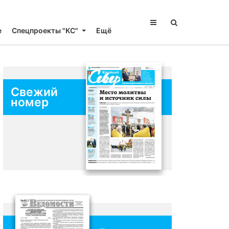
е
Спецпроекты "КС"
Ещё
Свежий
номер