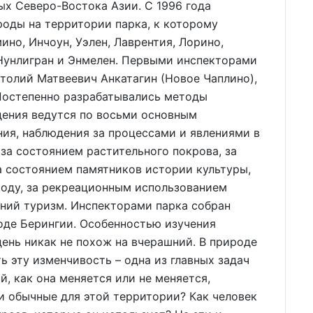
х Северо-Востока Азии. С 1996 года
оды на территории парка, к которому
но, Инчоун, Уэлен, Лаврентия, Лорино,
 Нунлигран и Энмелен. Первыми инспекторами
толий Матвеевич Анкатагин (Новое Чаплино),
 Постепенно разрабатывались методы
дения ведутся по восьми основным
ия, наблюдения за процессами и явлениями в
 за состоянием растительного покрова, за
 состоянием памятников истории культуры,
роду, за рекреационным использованием
ний туризм. Инспекторами парка собран
оде Берингии. Особенностью изучения
день никак не похож на вчерашний. В природе
ь эту изменчивость – одна из главных задач
, как она меняется или не меняется,
и обычные для этой территории? Как человек