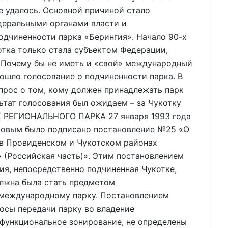
е удалось. Основной причиной стало
деральными органами власти и
одчиненности парка «Берингия». Начало 90-х
отка только стала субъектом Федерации,
. Почему бы не иметь и «свой» международный
рошло голосование о подчиненности парка. В
прос о том, кому должен принадлежать парк
ьтат голосования был ожидаем – за Чукотку
 РЕГИОНАЛЬНОГО ПАРКА 27 января 1993 года
аровым было подписано постановление №25 «О
 в Провиденском и Чукотском районах
 (Российская часть)». Этим постановлением
я, непосредственно подчиненная Чукотке,
олжна была стать предметом
 международному парку. Постановлением
осы передачи парку во владение
 функциональное зонирование, не определены