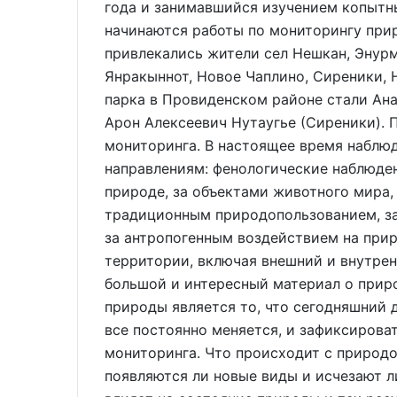
года и занимавшийся изучением копытны
начинаются работы по мониторингу прир
привлекались жители сел Нешкан, Энурми
Янракыннот, Новое Чаплино, Сиреники,
парка в Провиденском районе стали Ана
Арон Алексеевич Нутаугье (Сиреники).
мониторинга. В настоящее время наблю
направлениям: фенологические наблюден
природе, за объектами животного мира,
традиционным природопользованием, за
за антропогенным воздействием на при
территории, включая внешний и внутрен
большой и интересный материал о прир
природы является то, что сегодняшний 
все постоянно меняется, и зафиксироват
мониторинга. Что происходит с природой
появляются ли новые виды и исчезают л