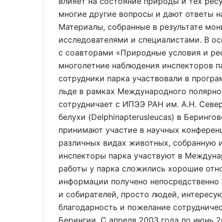
влияет на состояние природы и тех ресу
многие другие вопросы и дают ответы н
Материалы, собранные в результате мон
исследователями и специалистами. В ос
с соавторами «Природные условия и ре
многолетние наблюдения инспекторов па
сотрудники парка участвовали в прогр
льде в рамках Международного полярног
сотрудничает с ИПЭЭ РАН им. А.Н. Севе
белухи (Delphinapterusleucas) в Беринг
принимают участие в научных конферен
различных видах животных, собранную 
инспекторы парка участвуют в Междуна
работы у парка сложились хорошие отн
информации получено непосредственно о
и собирателей, просто людей, интересу
благодарность и пожелание сотрудничес
Берингии. С апреля 2003 года по июнь 2