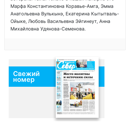
Марфа Константиновна Коравье-Амга, Эмма
Анатольевна Вулькынэ, Екатерина Кытытваль-
Ойыке, Любовь Васильевна Эйгинеут, Анна
Михайловна Удянова-Семенова.
Свежий
номер