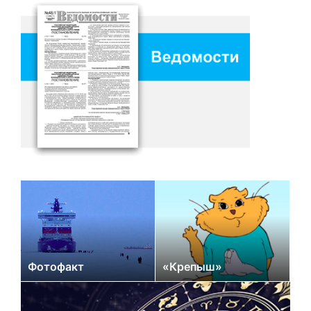
Фотофакт
«Крепыш»