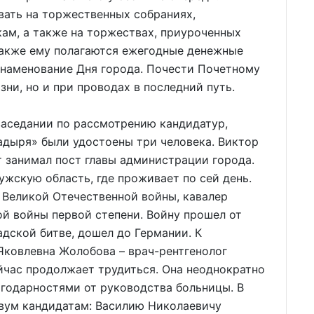
ать на торжественных собраниях,
ам, а также на торжествах, приуроченных
акже ему полагаются ежегодные денежные
знаменование Дня города. Почести Почетному
ни, но и при проводах в последний путь.
заседании по рассмотрению кандидатур,
адыря» были удостоены три человека. Виктор
т занимал пост главы администрации города.
ужскую область, где проживает по сей день.
 Великой Отечественной войны, кавалер
й войны первой степени. Войну прошел от
адской битве, дошел до Германии. К
 Яковлевна Жолобова – врач-рентгенолог
йчас продолжает трудиться. Она неоднократно
годарностями от руководства больницы. В
двум кандидатам: Василию Николаевичу