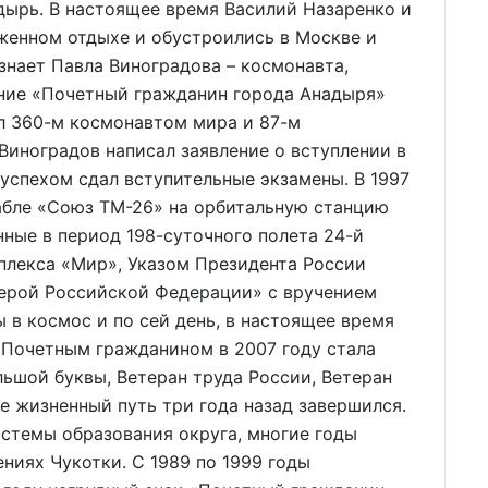
дырь. В настоящее время Василий Назаренко и
женном отдыхе и обустроились в Москве и
знает Павла Виноградова – космонавта,
ние «Почетный гражданин города Анадыря»
ал 360-м космонавтом мира и 87-м
Виноградов написал заявление о вступлении в
 успехом сдал вступительные экзамены. В 1997
рабле «Союз ТМ-26» на орбитальную станцию
нные в период 198-суточного полета 24-й
плекса «Мир», Указом Президента России
Герой Российской Федерации» с вручением
 в космос и по сей день, в настоящее время
 Почетным гражданином в 2007 году стала
льшой буквы, Ветеран труда России, Ветеран
е жизненный путь три года назад завершился.
истемы образования округа, многие годы
ниях Чукотки. С 1989 по 1999 годы