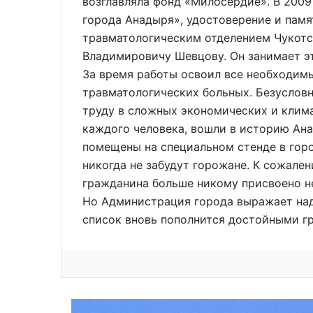
возглавляла фонд «Милосердие». В 2009
города Анадыря», удостоверение и пам
травматологическим отделением Чукот
Владимировичу Шевцову. Он занимает эт
За время работы освоил все необходим
травматологических больных. Безусловн
труду в сложных экономических и клима
каждого человека, вошли в историю Ана
помещены на специальном стенде в горо
никогда не забудут горожане. К сожален
гражданина больше никому присвоено не 
Но Администрация города выражает наде
список вновь пополнится достойными г