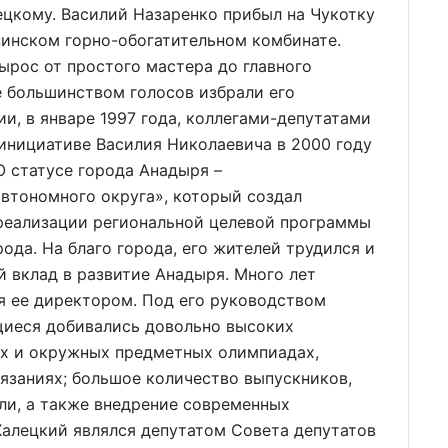
ецкому. Василий Назаренко прибыл на Чукотку
рнинском горно-обогатительном комбинате.
ырос от простого мастера до главного
е большинством голосов избрали его
ии, в январе 1997 года, коллегами-депутатами
инициативе Василия Николаевича в 2000 году
О статусе города Анадыря –
втономного округа», который создал
реализации региональной целевой программы
ода. На благо города, его жителей трудился и
й вклад в развитие Анадыря. Много лет
я ее директором. Под его руководством
щиеся добивались довольно высоких
их и окружных предметных олимпиадах,
язаниях; большое количество выпускников,
ли, а также внедрение современных
Халецкий являлся депутатом Совета депутатов