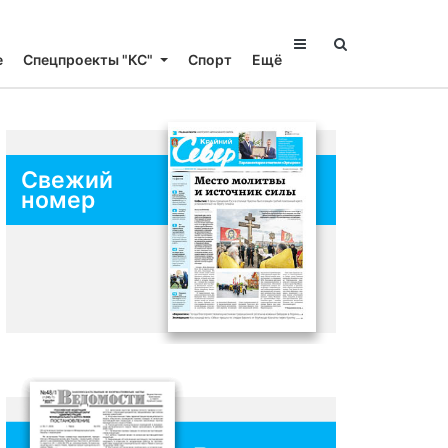
е
Спецпроекты "КС"
Спорт
Ещё
Свежий
номер