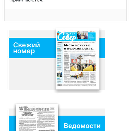
Свежий
номер