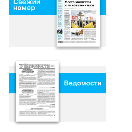
Свежий
номер