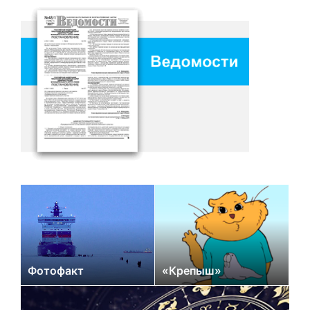
Фотофакт
«Крепыш»