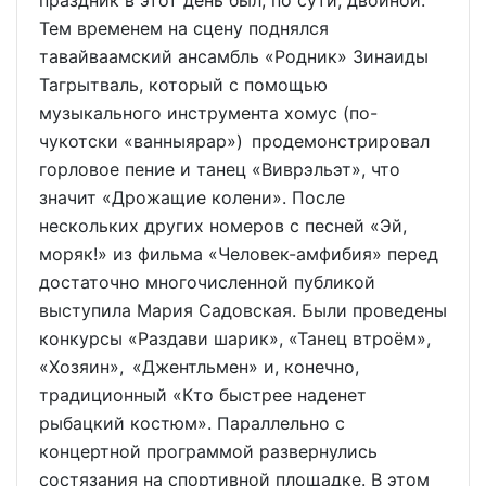
Тем временем на сцену поднялся
тавайваамский ансамбль «Родник» Зинаиды
Тагрытваль, который с помощью
музыкального инструмента хомус (по-
чукотски «ванныярар») продемонстрировал
горловое пение и танец «Виврэльэт», что
значит «Дрожащие колени». После
нескольких других номеров с песней «Эй,
моряк!» из фильма «Человек-амфибия» перед
достаточно многочисленной публикой
выступила Мария Садовская. Были проведены
конкурсы «Раздави шарик», «Танец втроём»,
«Хозяин», «Джентльмен» и, конечно,
традиционный «Кто быстрее наденет
рыбацкий костюм». Параллельно с
концертной программой развернулись
состязания на спортивной площадке. В этом