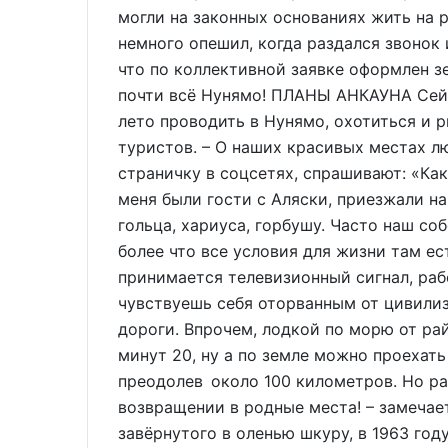
могли на законных основаниях жить на 
немного опешил, когда раздался звонок
что по коллективной заявке оформлен з
почти всё Нунямо! ПЛАНЫ АНКАУНА Сейч
лето проводить в Нунямо, охотиться и 
туристов. – О наших красивых местах л
страничку в соцсетях, спрашивают: «Как 
меня были гости с Аляски, приезжали на
гольца, хариуса, горбушу. Часто наш со
более что все условия для жизни там ес
принимается телевизионный сигнал, раб
чувствуешь себя оторванным от цивилиз
дороги. Впрочем, лодкой по морю от ра
минут 20, ну а по земле можно проехат
преодолев около 100 километров. Но раз
возвращении в родные места! – замечае
завёрнутого в оленью шкуру, в 1963 год