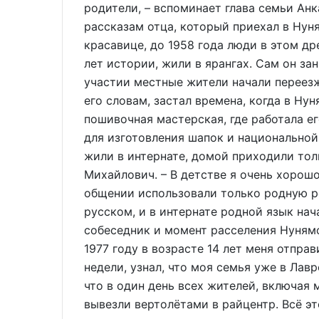
родители, – вспоминает глава семьи Анк
рассказам отца, который приехал в Нун
красавице, до 1958 года люди в этом д
лет истории, жили в ярангах. Сам он за
участии местные жители начали переезж
его словам, застал времена, когда в Ну
пошивочная мастерская, где работала ег
для изготовления шапок и национальной
жили в интернате, домой приходили тол
Михайлович. – В детстве я очень хорош
общении использовали только родную ре
русском, и в интернате родной язык на
собеседник и момент расселения Нунямо
1977 году в возрасте 14 лет меня отпра
недели, узнал, что моя семья уже в Лав
что в один день всех жителей, включая
вывезли вертолётами в райцентр. Всё эт