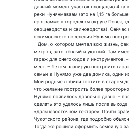
данный момент участок площадью 4 га в
реки Нунянмаваам (это на 1,15 га больш
программе в городском округе Певек, г
овощеводства и свиноводства). Сейчас 
эскимосского поселения Нунямо постро
– Дом, о котором мечтал всю жизнь, фак
метров, зато тёплый и уютный. Там имее
гараж для снегоходов и инструментов, 
мест. – Летом планирую построить гараж
семьи в Нунямо уже два домика, один из
Мои родные любили гостить в старом дом
что желание построить более просторн
Нунямо появилось довольно давно, – п
сделать это удалось лишь после выхода 
«дальневосточном гектаре». Почти сраз
Чукотского района, где подробно объяс
Тогда же решили оформить семейную заяв