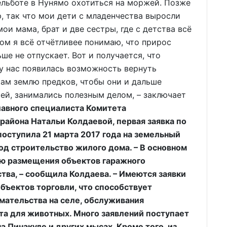
ельботе в Нунямо охотиться на моржей. Позже
, так что мои дети с младенчества выросли
ои мама, брат и две сестры, где с детства всё
ом я всё отчётливее понимаю, что прирос
ше не отпускает. Вот и получается, что
у нас появилась возможность вернуть
кам землю предков, чтобы они и дальше
тей, занимались полезным делом, – заключает
лавного специалиста Комитета
айона Натальи Колдаевой, первая заявка по
оступила 21 марта 2017 года на земельный
од строительство жилого дома. – В основном
ью размещения объектов гаражного
ства, – сообщила Колдаева. – Имеются заявки
бъектов торговли, что способствует
мательства на селе, обслуживания
та для животных. Много заявлений поступает
 Пинакуле и других мысах. Кроме того, из