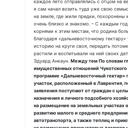
каждое лето отправлялись с отцом на в
я сам начал возить туда уже свою семью
на земле, где жили предки, похоронены м
очень близко и знакомо. – С каждым год
корнями к этим местам, что родина боль
благодаря «дальневосточному гектару» 
историю на круги своя, передать потом
растили и воспитывали на ней своих де
Эдуард Анкаун.
Между тем По словам г
имущественных отношений Чукотского р
программе «Дальневосточный гектар» п
участок, расположенный в Лаврентия, п
заявления поступают от граждан с цел
назначения и личного подсобного хозяй
на размещение на земельных участках о
развитию малого и среднего предприни
автотранспорта, а также теплиц и прию
на размещение промысловых домиков на