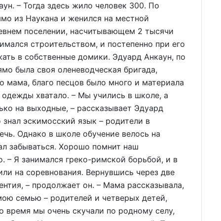
аун. – Тогда здесь жило человек 300. По
ямо из Наукана и женился на местной
ревнем поселении, насчитывающем 2 тысячи
нимался строительством, и постепенно при его
ать в собственные домики. Эдуард Анкаун, по
нямо была своя оленеводческая бригада,
о мама, благо песцов было много и материала
 одежды хватало. – Мы учились в школе, а
ько на выходные, – рассказывает Эдуард
о знал эскимосский язык – родители в
чь. Однако в школе обучение велось на
чал забываться. Хорошо помнит наш
. – Я занимался греко-римской борьбой, и в
вили на соревнования. Вернувшись через две
рентия, – продолжает он. – Мама рассказывала,
 мою семью – родителей и четверых детей,
о время мы очень скучали по родному селу,