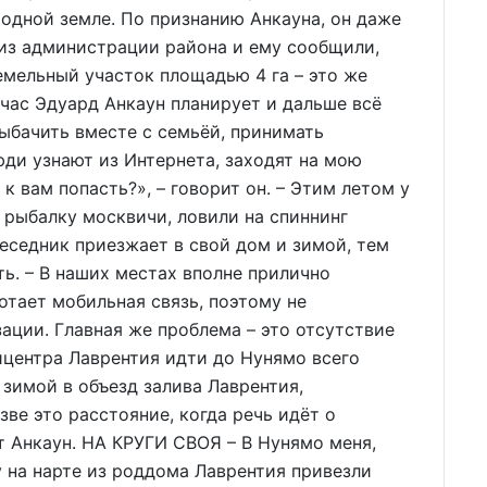
родной земле. По признанию Анкауна, он даже
 из администрации района и ему сообщили,
емельный участок площадью 4 га – это же
ас Эдуард Анкаун планирует и дальше всё
рыбачить вместе с семьёй, принимать
юди узнают из Интернета, заходят на мою
к вам попасть?», – говорит он. – Этим летом у
 рыбалку москвичи, ловили на спиннинг
беседник приезжает в свой дом и зимой, тем
ть. – В наших местах вполне прилично
отает мобильная связь, поэтому не
ации. Главная же проблема – это отсутствие
йцентра Лаврентия идти до Нунямо всего
ь зимой в объезд залива Лаврентия,
ве это расстояние, когда речь идёт о
т Анкаун. НА КРУГИ СВОЯ – В Нунямо меня,
у на нарте из роддома Лаврентия привезли