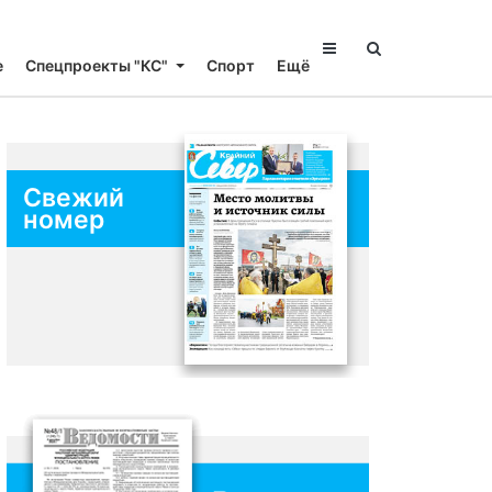
е
Спецпроекты "КС"
Спорт
Ещё
Свежий
номер