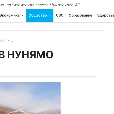
о–политическая газета Чукотского АО
Экономика
Общество
СВО
Образование
Здоровь
НУНЯМО
В НУНЯМО