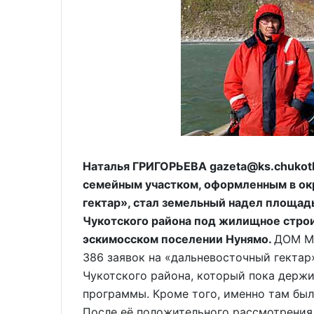
Наталья ГРИГОРЬЕВА gazeta@ks.chukot
семейным участком, оформленным в ок
гектар», стал земельный надел площадь
Чукотского района под жилищное строи
эскимосском поселении Нунямо.
ДОМ МЕ
386 заявок на «дальневосточный гектар
Чукотского района, который пока держи
программы. Кроме того, именно там была
После её положительного рассмотрения