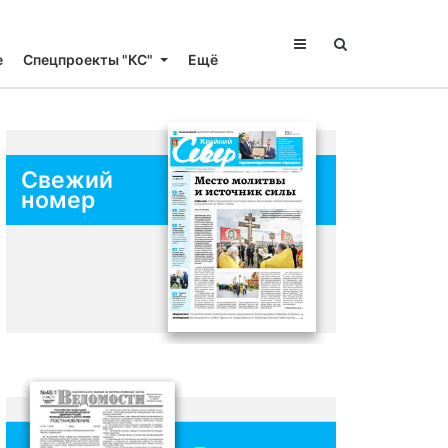
е
Спецпроекты "КС"
Ещё
Свежий
номер