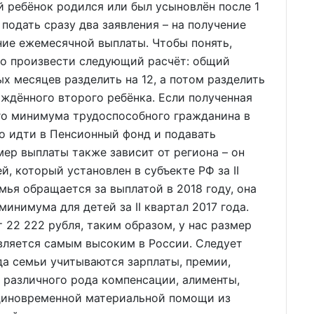
 ребёнок родился или был усыновлён после 1
подать сразу два заявления – на получение
ние ежемесячной выплаты. Чтобы понять,
мо произвести следующий расчёт: общий
х месяцев разделить на 12, а потом разделить
ождённого второго ребёнка. Если полученная
го минимума трудоспособного гражданина в
о идти в Пенсионный фонд и подавать
мер выплаты также зависит от региона – он
, который установлен в субъекте РФ за II
мья обращается за выплатой в 2018 году, она
инимума для детей за II квартал 2017 года.
 22 222 рубля, таким образом, у нас размер
вляется самым высоким в России. Следует
да семьи учитываются зарплаты, премии,
, различного рода компенсации, алименты,
диновременной материальной помощи из