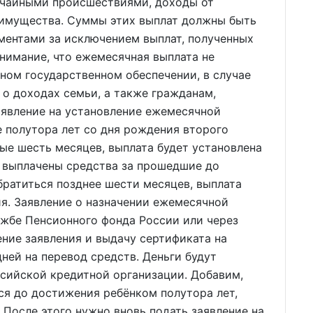
ычайными происшествиями, доходы от
у имущества. Суммы этих выплат должны быть
ентами за исключением выплат, полученных
нимание, что ежемесячная выплата не
лном государственном обеспечении, в случае
о доходах семьи, а также гражданам,
аявление на установление ежемесячной
 полутора лет со дня рождения второго
вые шесть месяцев, выплата будет установлена
т выплачены средства за прошедшие до
ратиться позднее шести месяцев, выплата
ия. Заявление о назначении ежемесячной
ужбе Пенсионного фонда России или через
ние заявления и выдачу сертификата на
ней на перевод средств. Деньги будут
ссийской кредитной организации. Добавим,
ся до достижения ребёнком полутора лет,
 После этого нужно вновь подать заявление на