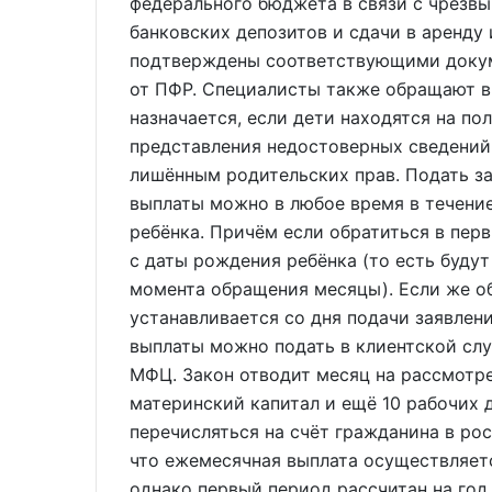
федерального бюджета в связи с чрезв
банковских депозитов и сдачи в аренд
подтверждены соответствующими докум
от ПФР. Специалисты также обращают в
назначается, если дети находятся на по
представления недостоверных сведений 
лишённым родительских прав. Подать з
выплаты можно в любое время в течение
ребёнка. Причём если обратиться в пер
с даты рождения ребёнка (то есть буду
момента обращения месяцы). Если же об
устанавливается со дня подачи заявлен
выплаты можно подать в клиентской сл
МФЦ. Закон отводит месяц на рассмотре
материнский капитал и ещё 10 рабочих д
перечисляться на счёт гражданина в ро
что ежемесячная выплата осуществляет
однако первый период рассчитан на год.