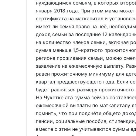
нуждающимся семьям, в которых второй
января 2018 года. При этом мама может 
сертификата на маткапитал и установле
имеет ли семья право на неё, необходи
доход семьи за последние 12 календарны
на количество членов семьи, включая р
сумма меньше 1,5-кратного прожиточно
регионе проживания семьи, можно смел
заявление на ежемесячную выплату. Раз
равен прожиточному минимуму для детей
квартал предшествующего года. Если се
будет равняться размеру прожиточного м
На Чукотке эта сумма сейчас составляет
ежемесячной выплаты по маткапиталу я
помнить, что при подсчёте общего дохо
пенсии, социальные пособия, стипендии
вместе с этим не учитываются суммы е