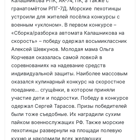
Калашникова РПК, АК-74, ПК, а также с
гранатомётом РПГ-7Д. Морские пехотинцы
устроили для жителей посёлка конкурсы с
военным «уклоном». В первом конкурсе –
«Сборка/разборка автомата Калашникова на
скорость» – победу одержал восьмиклассник
Алексей Шевкунов. Молодая мама Ольга
Корчевая оказалась самой ловкой в
соревнованиях на надевание средств
индивидуальной защиты. Наиболее массовым
оказался кулинарный конкурс на скоростное
поедание… сгущёнки, в котором приняли
участие дети и подростки. Победу в конкурсе
одержал Сергей Тарасов. Призы победителей
были тоже съедобные. Их наградили сухим
пайком военнослужащих РФ. Также морские
пехотинцы развернули на площади полевую
кухню и накормили всех желающих