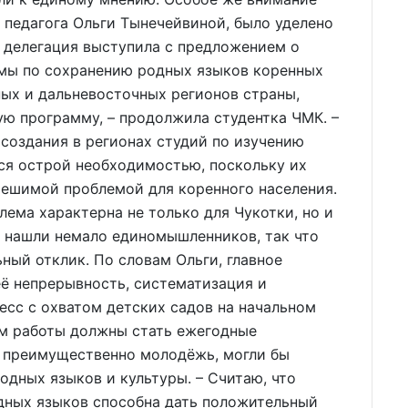
 педагога Ольги Тынечейвиной, было уделено
 делегация выступила с предложением о
мы по сохранению родных языков коренных
ых и дальневосточных регионов страны,
ю программу, – продолжила студентка ЧМК. –
 создания в регионах студий по изучению
тся острой необходимостью, поскольку их
решимой проблемой для коренного населения.
лема характерна не только для Чукотки, но и
ы нашли немало единомышленников, так что
ый отклик. По словам Ольги, главное
её непрерывность, систематизация и
сс с охватом детских садов на начальном
гом работы должны стать ежегодные
, преимущественно молодёжь, могли бы
одных языков и культуры. – Считаю, что
одных языков способна дать положительный