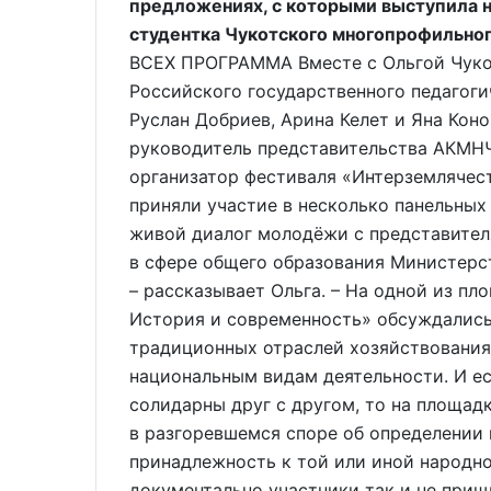
предложениях, с которыми выступила н
студентка Чукотского многопрофильн
ВСЕХ ПРОГРАММА Вместе с Ольгой Чуко
Российского государственного педагоги
Руслан Добриев, Арина Келет и Яна Кон
руководитель представительства АКМНЧ
организатор фестиваля «Интерземлячест
приняли участие в несколько панельных
живой диалог молодёжи с представител
в сфере общего образования Министерс
– рассказывает Ольга. – На одной из п
История и современность» обсуждались
традиционных отраслей хозяйствования
национальным видам деятельности. И е
солидарны друг с другом, то на площад
в разгоревшемся споре об определении 
принадлежность к той или иной народно
документально участники так и не при