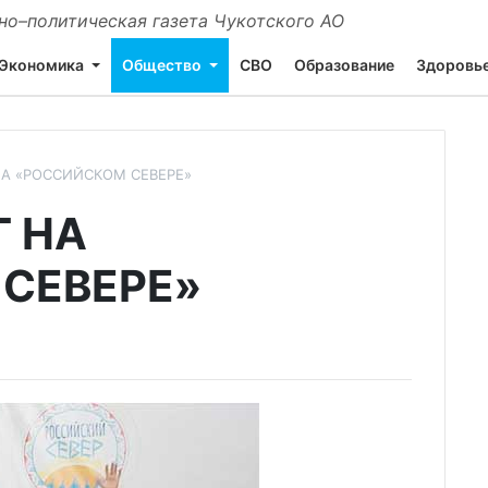
о–политическая газета Чукотского АО
Экономика
Общество
СВО
Образование
Здоровь
А «РОССИЙСКОМ СЕВЕРЕ»
 НА
СЕВЕРЕ»