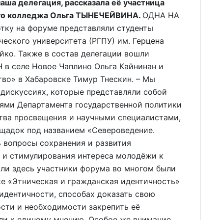
аша делегация, рассказала её участница
ого колледжа Ольга ТЫНЕЧЕЙВИНА.
ОДНА НА
тку на форуме представляли студенты
ческого университета (РГПУ) им. Герцена
ойко. Также в состав делегации вошли
 в селе Новое Чаплино Ольга Кайнинан и
во» в Хабаровске Тимур Тнескин. – Мы
 дискуссиях, которые представляли собой
ями Департамента государственной политики
тва просвещения и научными специалистами,
лощадок под названием «Североведение.
 вопросы сохранения и развития
 и стимулирования интереса молодёжи к
сли здесь участники форума во многом были
ке «Этническая и гражданская идентичность»
идентичности, способах доказать свою
сти и необходимости закрепить её
шли к единому мнению. Особое же внимание