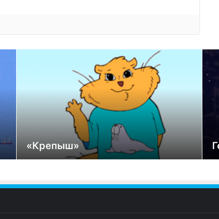
«Крепыш»
Г