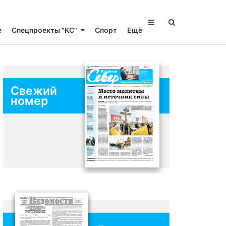
е
Спецпроекты "КС"
Спорт
Ещё
Свежий
номер