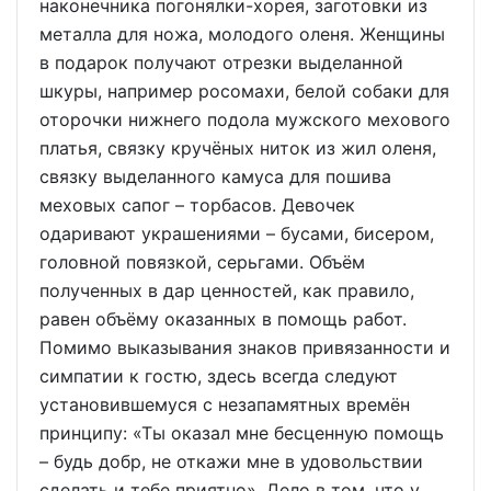
наконечника погонялки-хорея, заготовки из
металла для ножа, молодого оленя. Женщины
в подарок получают отрезки выделанной
шкуры, например росомахи, белой собаки для
оторочки нижнего подола мужского мехового
платья, связку кручёных ниток из жил оленя,
связку выделанного камуса для пошива
меховых сапог – торбасов. Девочек
одаривают украшениями – бусами, бисером,
головной повязкой, серьгами. Объём
полученных в дар ценностей, как правило,
равен объёму оказанных в помощь работ.
Помимо выказывания знаков привязанности и
симпатии к гостю, здесь всегда следуют
установившемуся с незапамятных времён
принципу: «Ты оказал мне бесценную помощь
– будь добр, не откажи мне в удовольствии
сделать и тебе приятно». Дело в том, что у