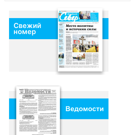
Свежий
номер