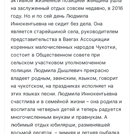
активной жизненной позицией женщина ушла
на заслуженный отдых совсем недавно, в 2016
году. Но и по сей день Людмила
Иннокентьевна не сидит без дела. Она
является старейшиной села, руководителем
представительства в Ваегах Ассоциации
коренных малочисленных народов Чукотки,
состоит в Общественном совете при
сельском участковом уполномоченном
полиции. Людмила Дышлевич прекрасно
владеет родным, эвенским, языком, говорит
на чукотском, на праздниках исполняет на
этих языках песни. Людмила Иннокентьевна
счастлива и в семейной жизни – она родила и
воспитала четверых детей и теперь радуется
многочисленным внукам и правнукам. А
любимый отдых юбилярши, разменявшей
восьмой десяток, – зимняя и летняя рыбалка