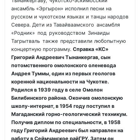
Тынанкергаву, чукотско-эскимосский
ансамбль «Эргырон» исполнил песни на
русском и чукотском языках и танцы народов
Севера. Дети из Тавайваамского ансамбля
«Родник» под руководством Зинаиды
Тагрытваль также представили любопытную
концертную программу.
Справка «КС»
Григорий Андреевич Тынанкергав, сын
потомственного омолонского оленевода
Андрея Туммы, один из первых геологов
коренной национальности на Чукотке.
Родился в 1939 году в селе Омолон
Билибинского района. Окончив омолонскую
школу-интернат, в 1954 году поступил в
Магаданский горно-геологический техникум.
Получив диплом по специальности, в 1958
году Григорий Андреевич был направлен на
работу в Сеймчанское райГРУ. Затем он