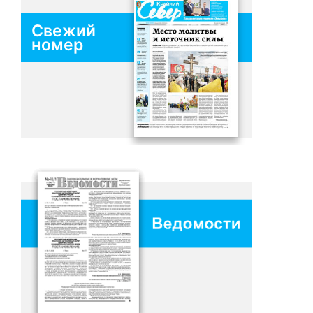
Свежий
номер