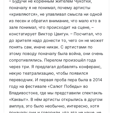
– Будучи не коренным жителем Чукотки,
поначалу я не понимал, почему артисты
«кривляются», не улавливал смысла ни одной
из песен и обратил внимание, что мало кто в
зале понимал, что происходит на сцене, –
констатирует Виктор Цвигун. – Посчитал, что
до зрителя надо донести то, чего он не может
понять сам, иначе никак. С артистами по
этому поводу поначалу была война, они очень
сопротивлялись. Перелом произошёл года
через три. Я предлагал добавлять конферанс,
некую театрализацию, чтобы появился
переводчик. И первая проба пера была в 2014
году на фестивале «Салют Победы» во
Владивостоке, где мы представили спектакль
«Каквыт». В нём артисты открылись в другом
амплуа, это было необычно, интересно, хотя
поначалу они и говорили, что это не наше, не