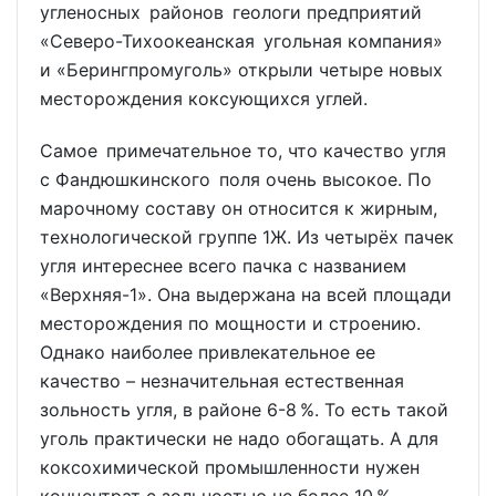
угле­носных районов геологи предприятий
«Северо-Тихоокеанская угольная компания»
и «Берингпром­уголь» открыли четыре новых
месторождения коксующихся углей.
Самое приме­чательное то, что качество угля
с Фандюшкинского поля очень высокое. По
марочному составу он относится к жирным,
технологической группе 1Ж. Из четырёх пачек
угля интереснее всего пачка с названием
«Верхняя-1». Она выдержана на всей площади
месторождения по мощности и строению.
Однако наиболее привлекательное ее
качество – незначительная естественная
зольность угля, в районе 6-8 %. То есть такой
уголь практически не надо обогащать. А для
коксохимической промышленности нужен
концентрат с зольностью не более 10 %.