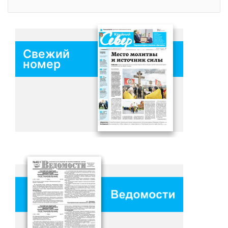
Свежий
номер