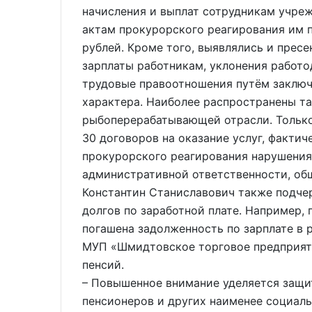
начисления и выплат сотрудникам учреж
актам прокурорского реагирования им п
рублей. Кроме того, выявлялись и прес
зарплаты работникам, уклонения работо
трудовые правоотношения путём заключ
характера. Наиболее распространены т
рыбоперерабатывающей отрасли. Только
30 договоров на оказание услуг, факти
прокурорского реагирования нарушения 
административной ответственности, общ
Константин Станиславович также подчер
долгов по заработной плате. Например,
погашена задолженность по зарплате в 
МУП «Шмидтовское торговое предприяти
пенсий.
– Повышенное внимание уделяется защи
пенсионеров и других наименее социаль