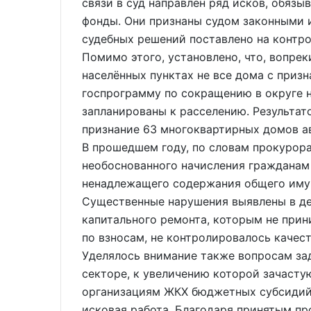
связи в суд направлен ряд исков, обяз
фонды. Они признаны судом законными 
судебных решений поставлено на контро
Помимо этого, установлено, что, вопрек
населённых пунктах не все дома с приз
госпрограмму по сокращению в округе 
запланированы к расселению. Результа
признание 63 многоквартирных домов 
В прошедшем году, по словам прокурора
необоснованного начисления гражданам
ненадлежащего содержания общего иму
Существенные нарушения выявлены в де
капитального ремонта, которым не при
по взносам, не контролировалось качес
Уделялось внимание также вопросам з
секторе, к увеличению которой зачаст
организациям ЖКХ бюджетных субсидий,
исковая работа. Благодаря принятым п