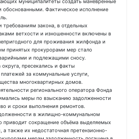
ывающих муниципалитеты создать манёвренные
и обоснованными. Фактическое исполнение
ль.
и требованиям закона, в отдельных
наками ветхости и изношенности включены в
непригодного для проживания жилфонда и
том принятых прокурорами мер стало
аварийными и подлежащими сносу.
 округа, пресекались и факты
 платежей за коммунальные услуги,
щества многоквартирных домов.
ятельности регионального оператора Фонда
нимались меры по взысканию задолженности
тво и сроки выполнения ремонтов.
адолженности в жилищно-коммунальном
ую приводит сокращение объёма выделяемых
 а также их недостаточная претензионно-
рокурорами мерам задолженность погашена в