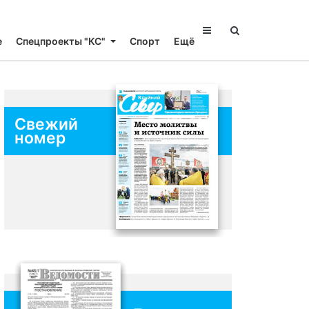
е
Спецпроекты "КС"
Спорт
Ещё
Свежий
номер