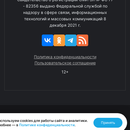
- 82356 выдано Федеральной службой по
надзору в сфере связи, информационных
технологий и массовых коммуникаций 8
декабря 2021 г.
Политика конфиденциальности
Пользовательское соглашение
12+
© 2008—2025 ГАУ ЧАО «Издательство «Крайний Север»
спользуем cookies для работы сайта и аналитики.
Принять
Разработано RASA
робнее — в
Политике конфиденциальности
.