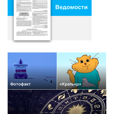
Фотофакт
«Крепыш»