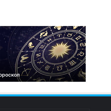
ороскоп