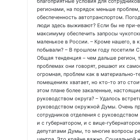
благоприятные условия для сотрудников
регионами, на порядок меньше проблем, 
обеспеченность автотранспортом. Погод
люди здесь выживают? Если бы не при-е
максимуму обеспечить запросы чукотских
маленькое в России. – Кроме нашего, в
побывали? – В прошлом году посетили Са
Общая тенденция – чем дальше регион, 
проблемах они говорят, решают их самос
огромная, проблем как в материально-т
помещениях хватает, но кто-то это стои
этом плане более закаленные, настоящие
руководством округа? – Удалось встрет
руководством окружной Думы. Очень пр
сотрудников отделения с руководством о
и с губернатором, и с вице-губернаторо
депутатами Думы, то многие вопросы р
центра. Это крайне важно. Социальной 