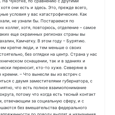
. На Чукотке, по сравнению с другими
хотя они есть и здесь. Это, прежде всего,
ные условия у вас катастрофические. Как
хали, не узнали бы. Постараемся по
 коллег, хотя, повторюсь, отделение – самое
 каких еще окраинных регионах страны вы
халин, Камчатку. В этом году – Бурятию.
тем крепче люди, и тем меньше о своих
тоятельно, без оглядки на центр. Страна у нас
ехническом оснащении, так и в зданиях и
чески переносит, кто-то хуже. Северяне в
 кремни. – Что вынесли вы из встреч с
иться с двумя заместителями губернатора, с
иятно, что есть полное взаимопонимание
круга, потому что когда есть тесный контакт
м, отвечающим за социальную сферу, и с
ешаются без вмешательства федерального
напряженности по поводу выплат и назначения