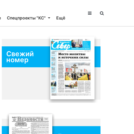
е
Спецпроекты "КС"
Ещё
Свежий
номер