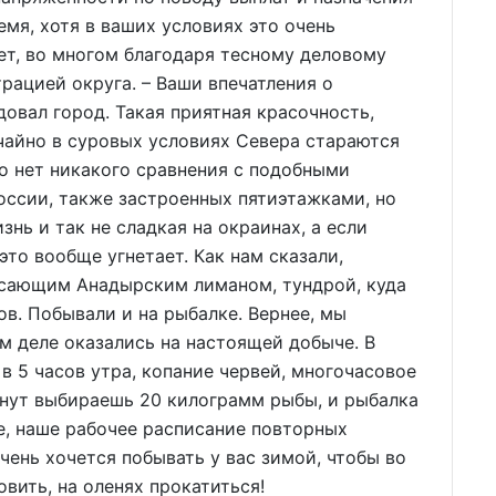
емя, хотя в ваших условиях это очень
ет, во многом благодаря тесному деловому
рацией округа. – Ваши впечатления о
овал город. Такая приятная красочность,
учайно в суровых условиях Севера стараются
о нет никакого сравнения с подобными
оссии, также застроенных пятиэтажками, но
нь и так не сладкая на окраинах, а если
это вообще угнетает. Как нам сказали,
ясающим Анадырским лиманом, тундрой, куда
ов. Побывали и на рыбалке. Вернее, мы
ом деле оказались на настоящей добыче. В
в 5 часов утра, копание червей, многочасовое
минут выбираешь 20 килограмм рыбы, и рыбалка
пе, наше рабочее расписание повторных
очень хочется побывать у вас зимой, чтобы во
вить, на оленях прокатиться!