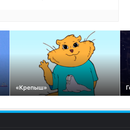
«Крепыш»
Г