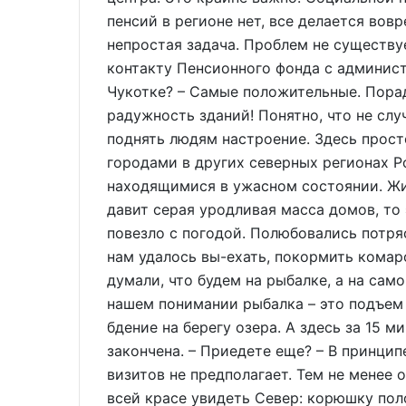
пенсий в регионе нет, все делается вовр
непростая задача. Проблем не существу
контакту Пенсионного фонда с админист
Чукотке? – Самые положительные. Порад
радужность зданий! Понятно, что не сл
поднять людям настроение. Здесь прост
городами в других северных регионах Р
находящимися в ужасном состоянии. Жиз
давит серая уродливая масса домов, то 
повезло с погодой. Полюбовались потр
нам удалось вы-ехать, покормить комар
думали, что будем на рыбалке, а на сам
нашем понимании рыбалка – это подъем 
бдение на берегу озера. А здесь за 15 
закончена. – Приедете еще? – В принци
визитов не предполагает. Тем не менее 
всей красе увидеть Север: корюшку поло