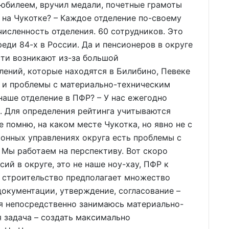
 юбилеем, вручил медали, почетные грамоты
ь на Чукотке? – Каждое отделение по-своему
численность отделения. 60 сотрудников. Это
еди 84-х в России. Да и пенсионеров в округе
сти возникают из-за большой
ений, которые находятся в Билибино, Певеке
ят и проблемы с материально-техническим
 наше отделение в ПФР? – У нас ежегодно
. Для определения рейтинга учитываются
е помню, на каком месте Чукотка, но явно не с
айонных управлениях округа есть проблемы с
Мы работаем на перспективу. Вот скоро
ий в округе, это не наше ноу-хау, ПФР к
е строительство предполагает множество
документации, утверждение, согласование –
 я непосредственно занимаюсь материально-
 задача – создать максимально