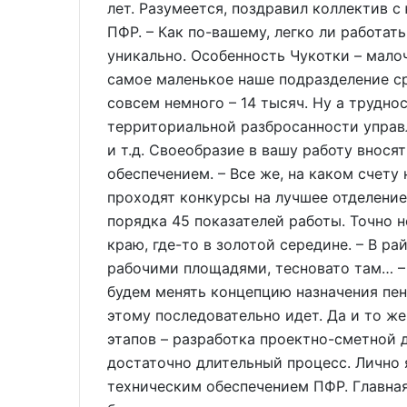
лет. Разумеется, поздравил коллектив с
ПФР. – Как по-вашему, легко ли работат
уникально. Особенность Чукотки – мало
самое маленькое наше подразделение ср
совсем немного – 14 тысяч. Ну а трудно
территориальной разбросанности управл
и т.д. Своеобразие в вашу работу внос
обеспечением. – Все же, на каком счету
проходят конкурсы на лучшее отделение
порядка 45 показателей работы. Точно н
краю, где-то в золотой середине. – В р
рабочими площадями, тесновато там… – 
будем менять концепцию назначения пенс
этому последовательно идет. Да и то ж
этапов – разработка проектно-сметной 
достаточно длительный процесс. Лично
техническим обеспечением ПФР. Главная