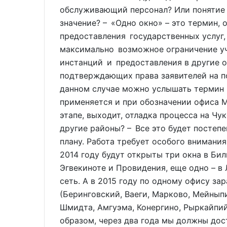
обслуживающий персонал? Или понятие 
значение? – «Одно окно» – это термин,
предоставления государственных услуг
максимально возможное ограничение уч
инстанций и предоставления в другие о
подтверждающих права заявителей на по
данном случае можно услышать термин «
применяется и при обозначении офиса М
этапе, выходит, отладка процесса на Чу
другие районы? – Все это будет постеп
плану. Работа требует особого внимания
2014 году будут открыты три окна в Били
Эгвекиноте и Провидения, еще одно – в 
сеть. А в 2015 году по одному офису за
(Беринговский, Ваеги, Марково, Мейнып
Шмидта, Амгуэма, Конергино, Рыркайпий,
образом, через два года мы должны дос