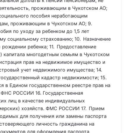
иальной доплаты к пенсии пенсионерам, не
еятельность, проживающим в Чукотском АО;
 социального пособия неработающим
дам, проживающим в Чукотском АО; 9.
бия по уходу за ребенком до 1,5 лет
му социальному страхованию; 10. Назначение
 рождении ребенка; 11. Предоставление
о) капитала многодетным семьям в Чукотском
гистрация прав на недвижимое имущество и
астровый учет недвижимого имущества; 14.
 государственный кадастр недвижимости; 15.
я в Едином государственном реестре прав на
 ФНС РОССИИ 16. Государственная
ких лиц в качестве индивидуальных
мерских) хозяйств. ФМС РОССИИ 17. Прием
ходимых для получения или замены паспорта
стоверяющего личность гражданина на
документов для оформления паспорта