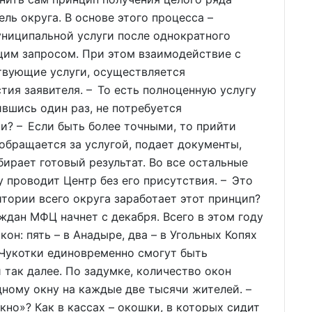
ль округа. В основе этого процесса –
униципальной услуги после однократного
им запросом. При этом взаимодействие с
твующие услуги, осуществляется
тия заявителя. – То есть полноценную услугу
вшись один раз, не потребуется
ки? – Если быть более точными, то прийти
 обращается за услугой, подает документы,
бирает готовый результат. Во все остальные
 проводит Центр без его присутствия. – Это
ории всего округа заработает этот принцип?
ждан МФЦ начнет с декабря. Всего в этом году
он: пять – в Анадыре, два – в Угольных Копях
е Чукотки единовременно смогут быть
и так далее. По задумке, количество окон
одному окну на каждые две тысячи жителей. –
окно»? Как в кассах – окошки, в которых сидит