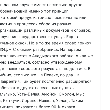
в данном случае имеет несколько другое
 обозначающий именно тот принцип
, который предусматривает исключение или
астия в процессах сбора из разных
рганизации различных документов и справок,
лучение государственных услуг. Еще в
умное окно». Но в то же время слово «окно»
ФЦ. – С окнами разобрались. На первом
котке начнется с Анадырского района. А как же
енно внедряться, согласно утвержденному
, в спешке хорошего результата не достичь. В
бино, столько же – в Певеке, по два – в
Лаврентия. Так будет постепенно расширяться
работают в других населенных пунктах
ильгыно, Усть-Белая, Анюйск, Омолон, Мыс
 Рыткучи, Лорино, Нешкан, Уэлен). Таким
тигнуть показателя более 90 % охвата