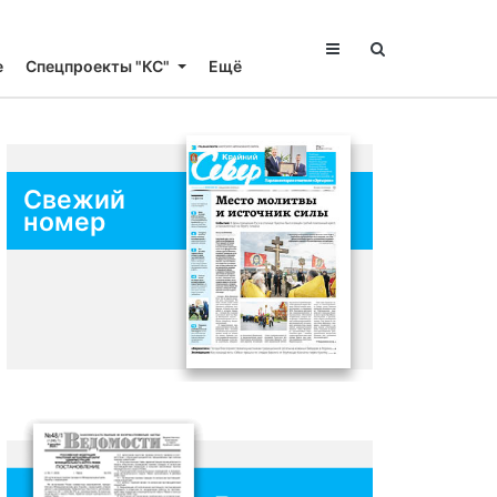
е
Спецпроекты "КС"
Ещё
Свежий
номер