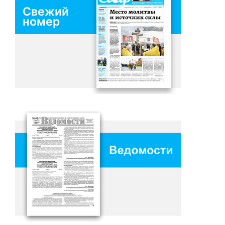
Свежий
номер