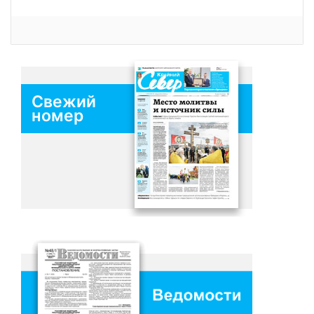
Свежий
номер