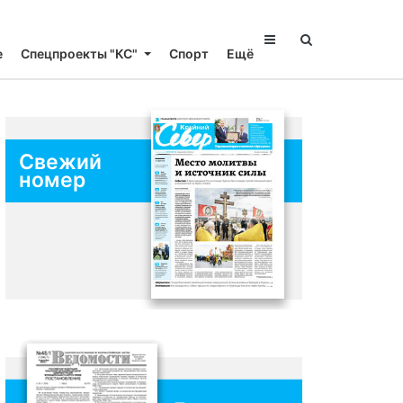
е
Спецпроекты "КС"
Спорт
Ещё
Свежий
номер