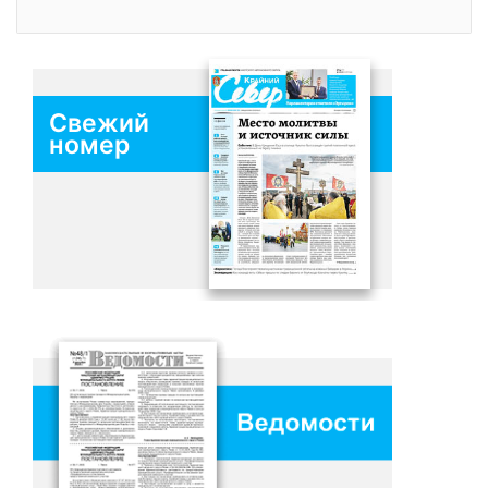
Свежий
номер