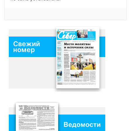
Свежий
номер