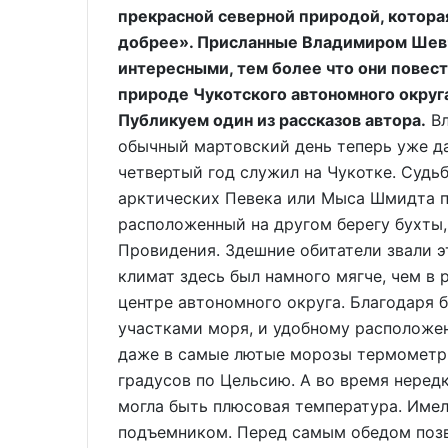
прекрасной северной природой, которая
добрее». Присланные Владимиром Шевч
интересными, тем более что они повест
природе Чукотского автономного округа
Публикуем один из рассказов автора.
Вл
обычный мартовский день теперь уже да
четвертый год служил на Чукотке. Судьб
арктических Певека или Мыса Шмидта по
расположенный на другом берегу бухты,
Провидения. Здешние обитатели звали э
климат здесь был намного мягче, чем в
центре автономного округа. Благодаря 
участками моря, и удобному расположе
даже в самые лютые морозы термометр 
градусов по Цельсию. А во время неред
могла быть плюсовая температура. Имел
подъемником. Перед самым обедом позв