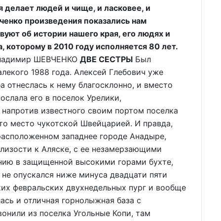
 делает людей и чище, и ласковее, и
енко произведения показались нам
вуют об истории нашего края, его людях и
, которому в 2010 году исполняется 80 лет.
адимир ШЕВЧЕНКО
ДВЕ СЕСТРЫ
Был
лекого 1988 года. Алексей Глебович уже
а отнеслась к нему благосклонно, и вместо
слала его в поселок Урелики,
 напротив известного своим портом поселка
то место чукотской Швейцарией. И правда,
 расположенном западнее городе Анадыре,
близости к Аляске, с ее незамерзающими
нию в защищенной высокими горами бухте,
не опускался ниже минуса двадцати пяти
ких февральских двухнедельных пург и вообще
ась и отличная горнолыжная база с
онили из поселка Угольные Копи, там