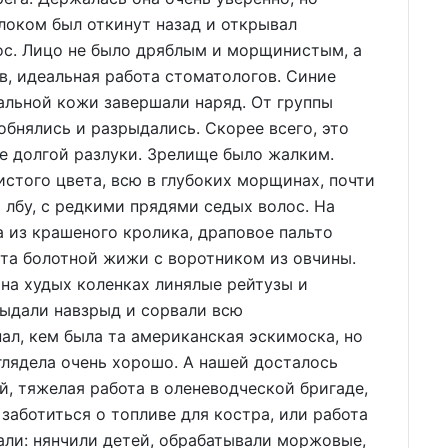
локом был откинут назад и открывал
ос. Лицо не было дряблым и морщинистым, а
в, идеальная работа стоматологов. Синие
альной кожи завершали наряд. От группы
бнялись и разрыдались. Скорее всего, это
е долгой разлуки. Зрелище было жалким.
истого цвета, всю в глубоких морщинах, почти
 лбу, с редкими прядями седых волос. На
 из крашеного кролика, драповое пальто
ета болотной жижи с воротником из овчины.
на худых коленках линялые рейтузы и
рыдали навзрыд и сорвали всю
ал, кем была та американская эскимоска, но
глядела очень хорошо. А нашей досталось
й, тяжелая работа в оленеводческой бригаде,
 заботиться о топливе для костра, или работа
елали: нянчили детей, обрабатывали моржовые,