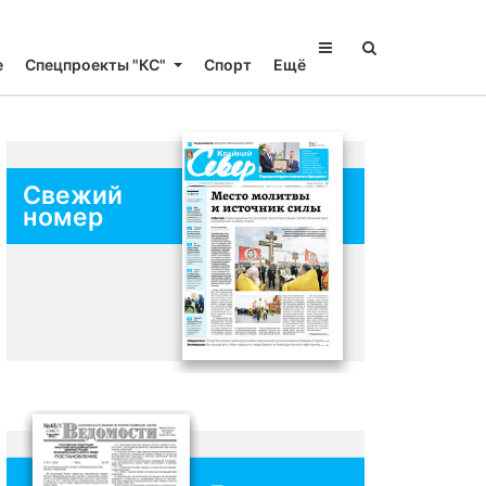
е
Спецпроекты "КС"
Спорт
Ещё
Свежий
номер