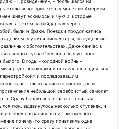
ридж – Провиде-ния», – послышался из
рь стало ясно: прилетел самолет из Америки.
емен живут эскимосы и чукчи, которые
жках, а летом на байдарках через
бой, были и браки. Поездки продолжались
верждением служили винчестеры, выпущенные
 различных обстоятельствах. Даже сейчас в
ериканского купца Свенсона был устроен
 былого. В годы «холодной войны»
ами и родственниками и оставалось надеяться
 «перестройкой» и последовавшим
жность не только написать письмо, но и
е приземления небольшой серебристый самолет
та. Сразу бросилась в глаза его низкая
ылся люк, выдвинулось несколько ступенек, и
шли в зону пограничного и таможенного
имание почему-то сразу привлекла одна
ега. Держалась она очень уверенно, но