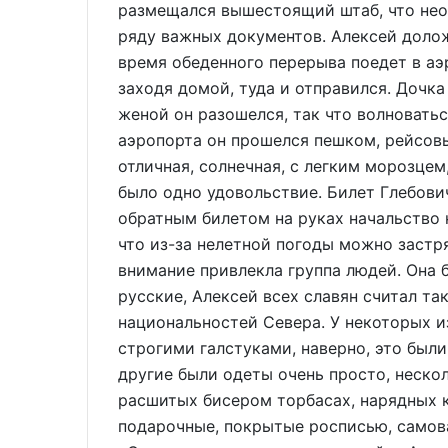
размещался вышестоящий штаб, что нео
ряду важных документов. Алексей долож
время обеденного перерыва поедет в аэ
заходя домой, туда и отправился. Дочка
женой он разошелся, так что волноватьс
аэропорта он прошелся пешком, рейсовы
отличная, солнечная, с легким морозце
было одно удовольствие. Билет Глебович
обратным билетом на руках начальство н
что из-за нелетной погоды можно застря
внимание привлекла группа людей. Она 
русские, Алексей всех славян считал т
национальностей Севера. У некоторых и
строгими галстуками, наверно, это был
другие были одеты очень просто, неско
расшитых бисером торбасах, нарядных к
подарочные, покрытые росписью, самова