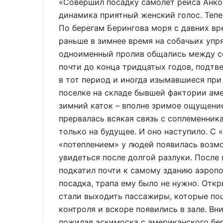
«Совершил посадку самолет рейса Анко
динамика приятный женский голос. Тепе
По берегам Берингова моря с давних вр
раньше в зимнее время на собачьих упря
одноименный пролив общались между со
почти до конца тридцатых годов, подт
в тот период и иногда изымавшиеся при
поселке на складе бывшей фактории ам
зимний каток – вполне зримое ощущение
прервалась всякая связь с соплеменник
только на будущее. И оно наступило. С
«потеплением» у людей появилась возмо
увидеться после долгой разлуки. Посл
подкатил почти к самому зданию аэропор
посадка, трапа ему было не нужно. Откр
стали выходить пассажиры, которые по
контроля и вскоре появились в зале. Вн
пожилая эскимоска с американского бер