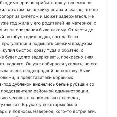
бходимо срочно прибыть для уточнения по
ил об этом начальнику штаба и сказал, что во
ропорт за билетом и может задержаться. Не
 уже год жила у его родителей на материке, с
я из-за опоздания было некому. От части до
й автобус ходил редко, погода была
м, прогуляться и подышать свежим воздухом
 купил быстро, сразу туда и обратно, с
е будет долго задерживать, прекрасно зная,
ть надолго. Он уже собирался уходить, но его
была очень неоднородной по составу. Были
аковыми, и представители коренных
з-под дубленок виднелись белые рубашки со
и представители районной администрации,
лько человек в национальных нарядах,
ухлянках. В руках у некоторых были
ры и подносы. Наверное, кого-то встречали.