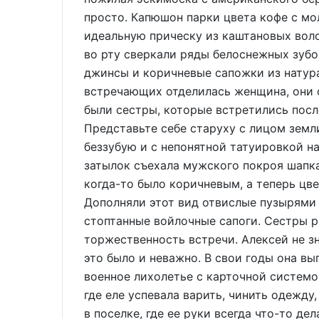
просто. Капюшон парки цвета кофе с мо
идеальную прическу из каштановых вол
во рту сверкали ряды белоснежных зубо
джинсы и коричневые сапожки из натур
встречающих отделилась женщина, они о
были сестры, которые встретились посл
Представьте себе старуху с лицом земл
беззубую и с непонятной татуировкой на
затылок съехала мужского покроя шапка
когда-то было коричневым, а теперь цв
Дополняли этот вид отвислые пузырями 
стоптанные войлочные сапоги. Сестры 
торжественность встречи. Алексей не зн
это было и неважно. В свои годы она вы
военное лихолетье с карточной системо
где еле успевала варить, чинить одежду,
в поселке, где ее руки всегда что-то д