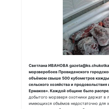
Светлана ИВАНОВА gazeta@ks.chukotka
морзверобоев Провиденского городског
объёмом свыше 500 кубометров кажды
сельского хозяйства и продовольствия
Ермаков». Каждой общине было распред
добытого морзверя охотники держат в л
имеющихся объёмов недостаточно для х