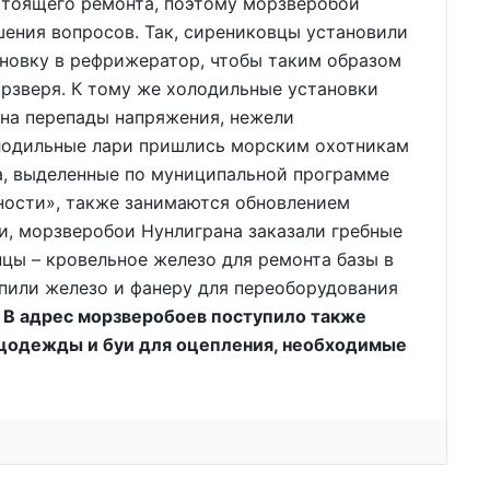
тоящего ремонта, поэтому морзверобои
ения вопросов. Так, сирениковцы установили
новку в рефрижератор, чтобы таким образом
рзверя. К тому же холодильные установки
на перепады напряжения, нежели
лодильные лари пришлись морским охотникам
а, выделенные по муниципальной программе
ности», также занимаются обновлением
и, морзверобои Нунлиграна заказали гребные
нцы – кровельное железо для ремонта базы в
пили железо и фанеру для переоборудования
 В адрес морзверобоев поступило также
цодежды и буи для оцепления, необходимые