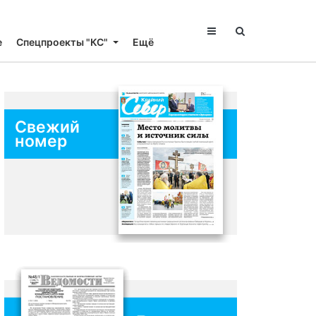
е
Спецпроекты "КС"
Ещё
Свежий
номер