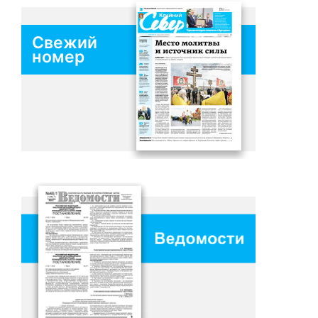
Свежий
номер