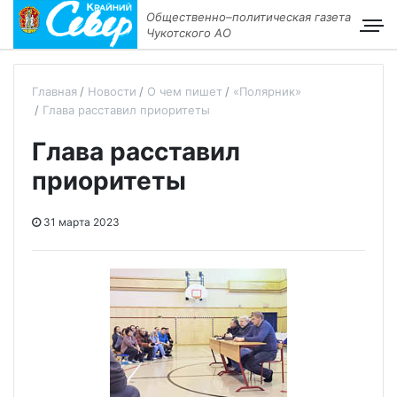
Общественно–политическая газета
Чукотского АО
Главная
Новости
О чем пишет
«Полярник»
Глава расставил приоритеты
Глава расставил
приоритеты
31 марта 2023