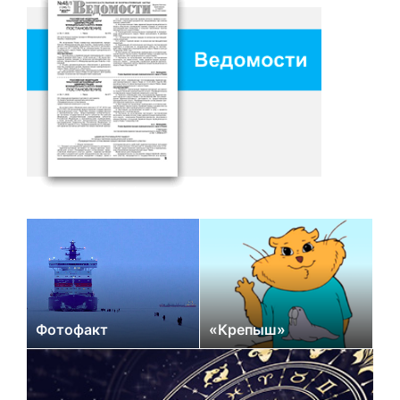
Фотофакт
«Крепыш»