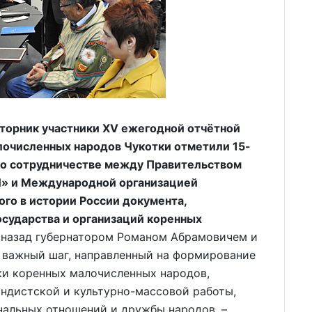
вторник участники XV ежегодной отчётной
очисленных народов Чукотки отметили 15-
 о сотрудничестве между Правительством
Ч» и Международной организацией
ого в истории России документа,
сударства и организаций коренных
т назад губернатором Романом Абрамовичем и
т важный шаг, направленный на формирование
и коренных малочисленных народов,
андистской и культурно-массовой работы,
альных отношений и дружбы народов, –