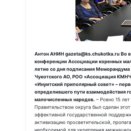
Антон АНИН gazeta@ks.chukotka.ru Во 
конференции Ассоциации коренных мал
летие со дня подписания Меморандума
Чукотского АО, РОО «Ассоциация КМН
«Инуитский приполярный совет» – перв
определившего пути взаимодействия го
малочисленных народов.
– Ровно 15 ле
Правительством округа был сделан это
эффективной государственной поддержк
активизацию просветительской, пропаг
необходимой для укрепления межнацион