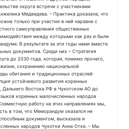
ельстве округа встречи с участниками
нжелика Медведева. – Практика доказала, что
ожна только при участии в ней наравне с
естного самоуправления общественных
заимодействия между которыми как раз и были
ндуме. В результате за эти годы нами вместе
льных документов. Среди них – Стратегия
уга до 2030 года, которая, помимо прочего,
жизни, сохранению национальной
еды обитания и традиционных отраслей
пция устойчивого развития коренных
, Дальнего Востока РФ в Чукотском АО до
 языков коренных малочисленных народов
 Совместную работу на этих направлениях мы,
ть в том, что Меморандум оказался не
способным документом, высказала и
сленных народов Чукотки Анна Отке. – Мы