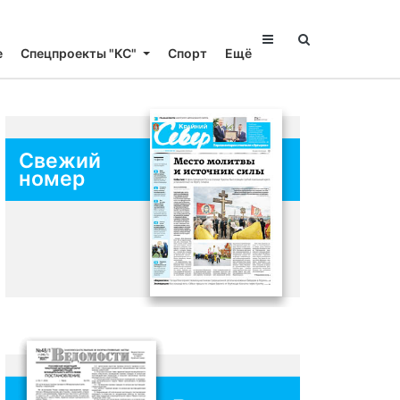
е
Спецпроекты "КС"
Спорт
Ещё
Свежий
номер