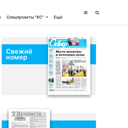
е
Спецпроекты "КС"
Ещё
Свежий
номер