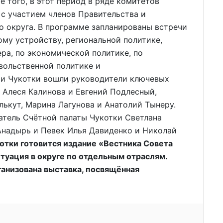
 того, в этот период в ряде комитетов
с участием членов Правительства и
о округа. В программе запланированы встречи
му устройству, региональной политике,
ра, по экономической политике, по
вольственной политике и
ии Чукотки вошли руководители ключевых
 Алеся Калинова и Евгений Подлесный,
ькут, Марина Лагунова и Анатолий Тынеру.
атель Счётной палаты Чукотки Светлана
Анадырь и Певек Илья Давиденко и Николай
отки готовится издание «Вестника Совета
туация в округе по отдельным отраслям.
ганизована выставка, посвящённая