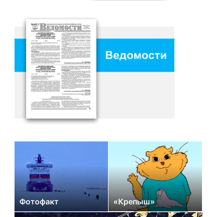
Фотофакт
«Крепыш»