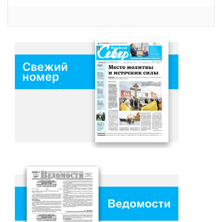
Свежий
номер